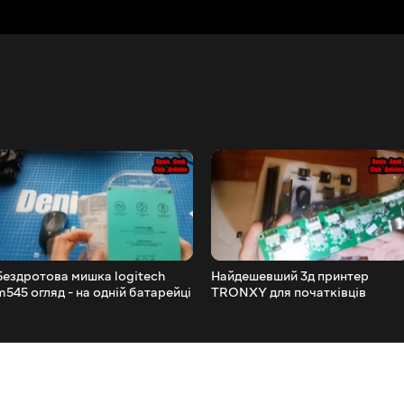
Бездротова мишка logitech
Найдешевший 3д принтер
m545 огляд - на одній батарейці
TRONXY для початківців
18 місяців !
частина 1 огляд комплекту і
перші тести