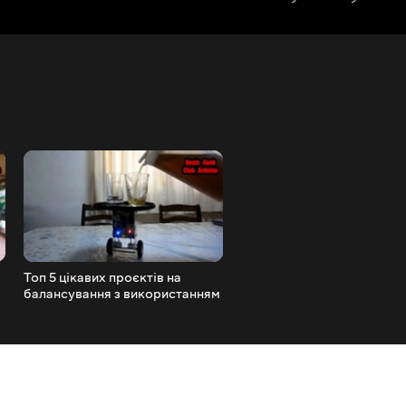
Топ 5 цікавих проєктів на
Амбушюри на будь-які
балансування з використанням
навушники з Аліекспресу 
Ардуїно і МК посилання під
знайдуться будь-які, на
відео
прикладі riser chimaera