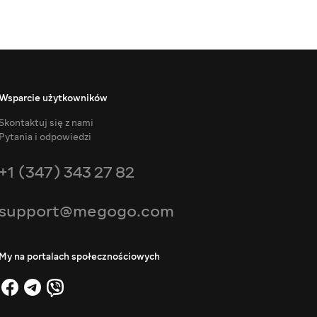
Wsparcie użytkowników
Skontaktuj się z nami
Pytania i odpowiedzi
+1 (347) 343 27 82
support@megogo.com
My na portalach społecznościowych