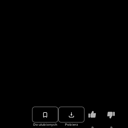
Do ulubionych
Pobierz
9
9