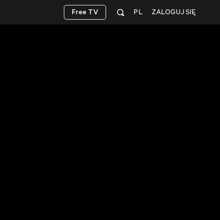
Free TV
PL
ZALOGUJ SIĘ