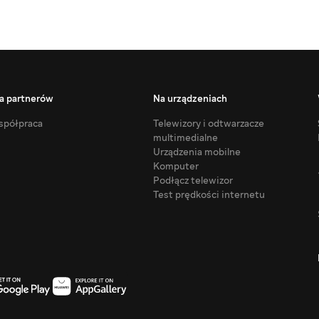
a partnerów
Na urządzeniach
półpraca
Telewizory i odtwarzacze
multimedialne
Urządzenia mobilne
Komputer
Podłącz telewizor
Test prędkości internetu