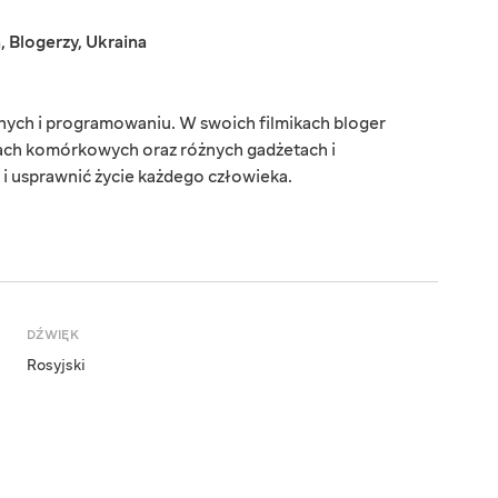
a
,
Blogerzy
,
Ukraina
onych i programowaniu. W swoich filmikach bloger
ach komórkowych oraz różnych gadżetach i
 i usprawnić życie każdego człowieka.
DŹWIĘK
Rosyjski