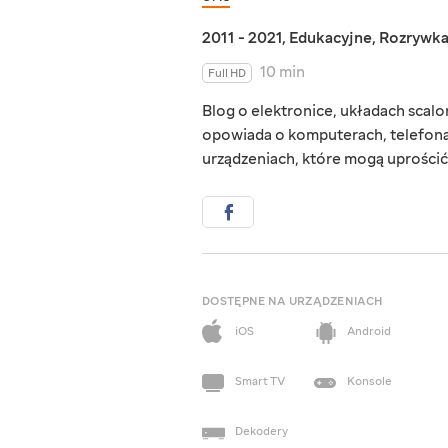
2011 - 2021
,
Edukacyjne
,
Rozrywk
10 min
Full HD
Blog o elektronice, układach scal
opowiada o komputerach, telefon
urządzeniach, które mogą uprościć
DOSTĘPNE NA URZĄDZENIACH
iOS
Android
Smart TV
Konsole
Dekodery