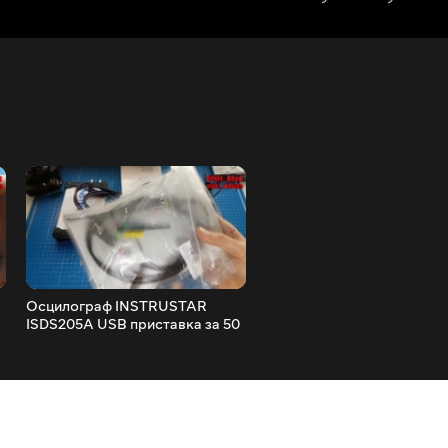
Осцилограф INSTRUSTAR
Огляд компактного
ISDS205A USB приставка за 50
шуруповерта Lomvum 12 в
доларів повний огляд
Gearbest li-ion , Китайці
радують нормальною якіс