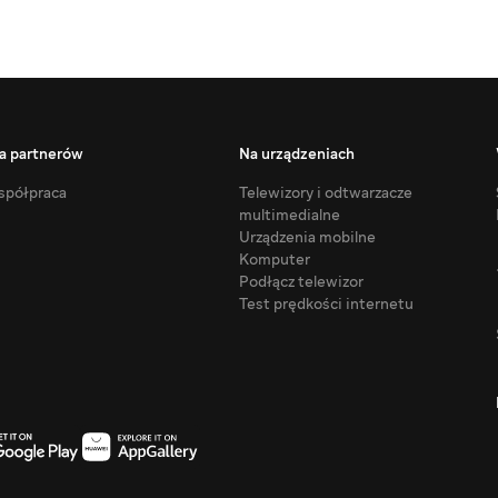
a partnerów
Na urządzeniach
półpraca
Telewizory i odtwarzacze
multimedialne
Urządzenia mobilne
Komputer
Podłącz telewizor
Test prędkości internetu