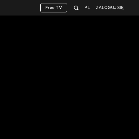
Free TV
PL
ZALOGUJ SIĘ