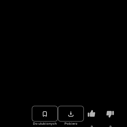
Do ulubionych
Pobierz
9
9