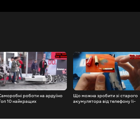
Саморобні роботи на ардуїно
Що можна зробити зі старого
Топ 10 найкращих
акумулятора від телефону li-
твариноподібних роботів
ion плата захисту