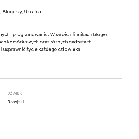
a
,
Blogerzy
,
Ukraina
onych i programowaniu. W swoich filmikach bloger
ach komórkowych oraz różnych gadżetach i
 i usprawnić życie każdego człowieka.
DŹWIĘK
Rosyjski