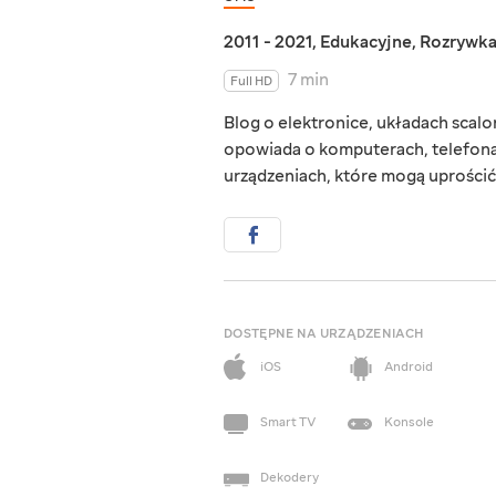
2011 - 2021
,
Edukacyjne
,
Rozrywk
7 min
Full HD
Blog o elektronice, układach scal
opowiada o komputerach, telefon
urządzeniach, które mogą uprościć
DOSTĘPNE NA URZĄDZENIACH
iOS
Android
Smart TV
Konsole
Dekodery