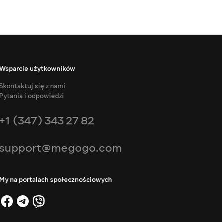
Wsparcie użytkowników
Skontaktuj się z nami
Pytania i odpowiedzi
+1 (347) 343 27 82
support@megogo.com
My na portalach społecznościowych