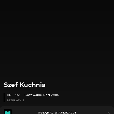
Szef Kuchnia
HD
16+
Gotowanie
,
Rozrywka
BEZPŁATNIE
28
22
OGLĄDAJ W APLIKACJI