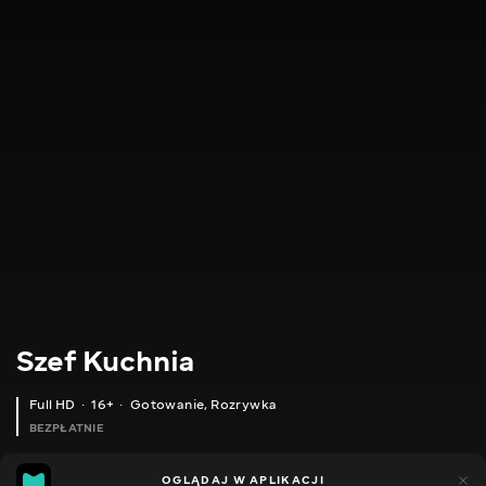
Szef Kuchnia
Full HD
16+
Gotowanie
,
Rozrywka
BEZPŁATNIE
28
22
OGLĄDAJ W APLIKACJI