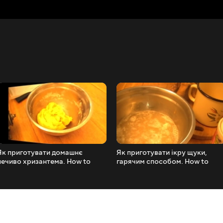
Як приготувати домашнє
Як приготувати ікру щуки,
печиво хризантема. How to
гарячим способом. How to
cook homemade cookies
cook eggs pike hot.
chrysanthemum.