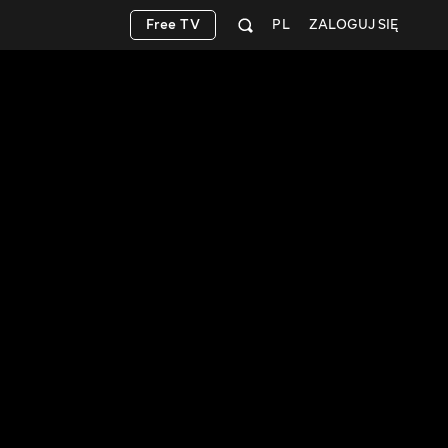
Free TV
PL
ZALOGUJ SIĘ