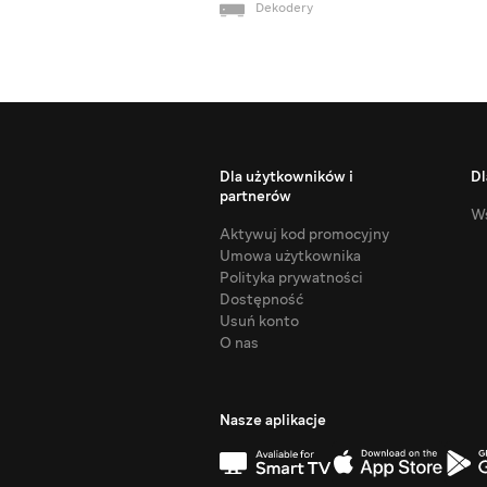
Dekodery
Dla użytkowników i
Dl
partnerów
Ws
Aktywuj kod promocyjny
Umowa użytkownika
Polityka prywatności
Dostępność
Usuń konto
O nas
Nasze aplikacje