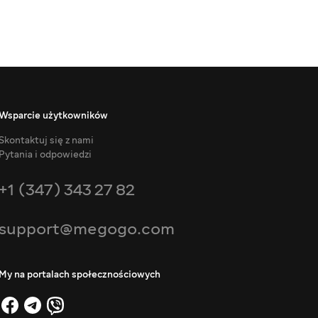
Wsparcie użytkowników
Skontaktuj się z nami
Pytania i odpowiedzi
+1 (347) 343 27 82
support@megogo.com
My na portalach społecznościowych