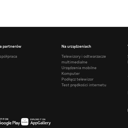
a partnerów
Na urządzeniach
półpraca
Telewizory i odtwarzacze
multimedialne
Urządzenia mobilne
Komputer
Podłącz telewizor
Test prędkości internetu