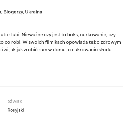
a
,
Blogerzy
,
Ukraina
tor lubi. Nieważne czy jest to boks, nurkowanie, czy
o co robi. W swoich filmikach opowiada też o zdrowym
wi jak jak zrobić rum w domu, o cukrowaniu słodu
DŹWIĘK
Rosyjski