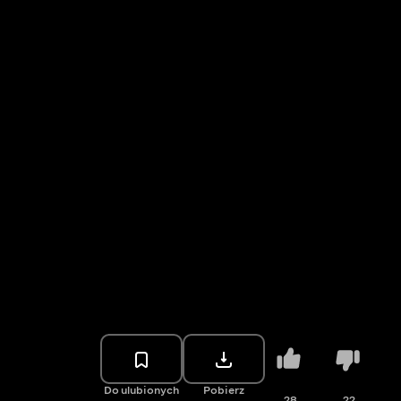
Do ulubionych
Pobierz
28
22