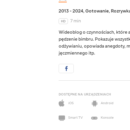
2013 - 2024
,
Gotowanie
,
Rozrywk
7 min
HD
Wideoblog o czynnościach, które au
pędzenie bimbru. Pokazuje wszystk
odżywianiu, opowiada anegdoty, mó
jęczmiennego itp.
DOSTĘPNE NA URZĄDZENIACH
iOS
Android
Smart TV
Konsole