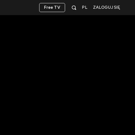
Free TV
PL
ZALOGUJ SIĘ