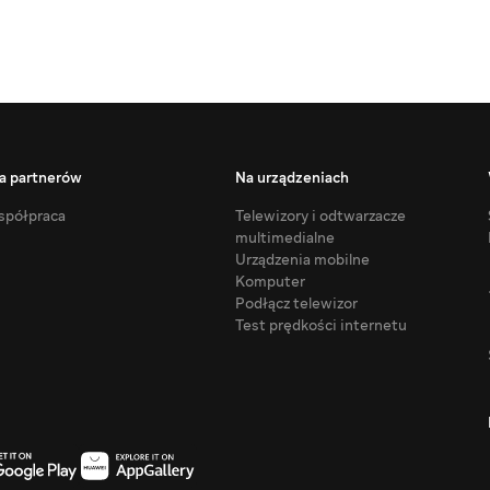
a partnerów
Na urządzeniach
półpraca
Telewizory i odtwarzacze
multimedialne
Urządzenia mobilne
Komputer
Podłącz telewizor
Test prędkości internetu