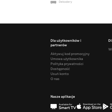
Dekodery
Dla użytkowników i
Dl
partnerów
Ws
Aktywuj kod promocyjny
Umowa użytkownika
Polityka prywatności
Dostępność
Usuń konto
O nas
Nasze aplikacje