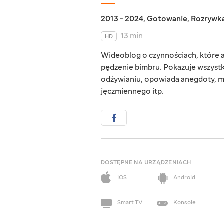
2013 - 2024
,
Gotowanie
,
Rozrywk
13 min
HD
Wideoblog o czynnościach, które au
pędzenie bimbru. Pokazuje wszystk
odżywianiu, opowiada anegdoty, mó
jęczmiennego itp.
DOSTĘPNE NA URZĄDZENIACH
iOS
Android
Smart TV
Konsole