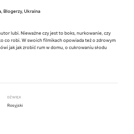
a
,
Blogerzy
,
Ukraina
tor lubi. Nieważne czy jest to boks, nurkowanie, czy
o co robi. W swoich filmikach opowiada też o zdrowym
wi jak jak zrobić rum w domu, o cukrowaniu słodu
DŹWIĘK
Rosyjski