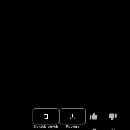
Do ulubionych
Pobierz
28
22