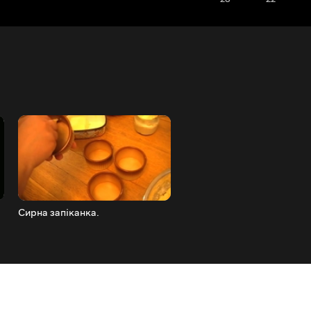
Сирна запіканка.
Як приготувати домашнє
печиво хризантема. How t
cook homemade cookies
chrysanthemum.