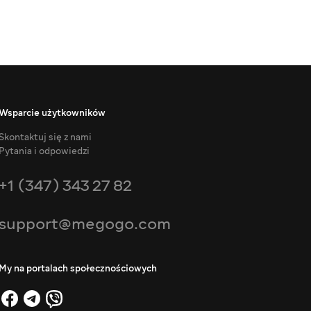
Wsparcie użytkowników
Skontaktuj się z nami
Pytania i odpowiedzi
+1 (347) 343 27 82
support@megogo.com
My na portalach społecznościowych