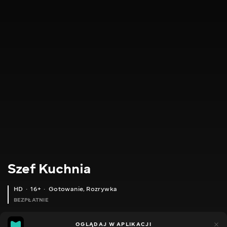
Szef Kuchnia
HD
16+
Gotowanie
,
Rozrywka
BEZPŁATNIE
28
22
OGLĄDAJ W APLIKACJI