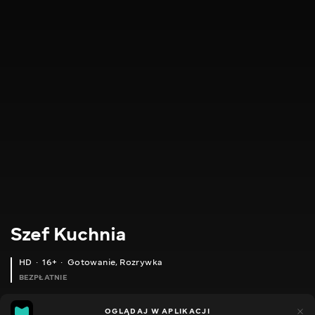
Szef Kuchnia
HD
16+
Gotowanie
,
Rozrywka
BEZPŁATNIE
28
22
OGLĄDAJ W APLIKACJI