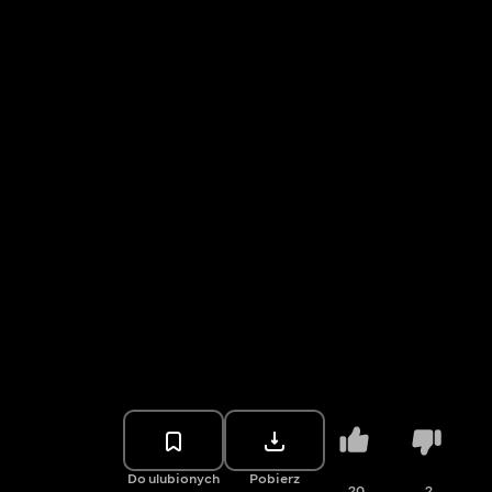
Do ulubionych
Pobierz
20
2