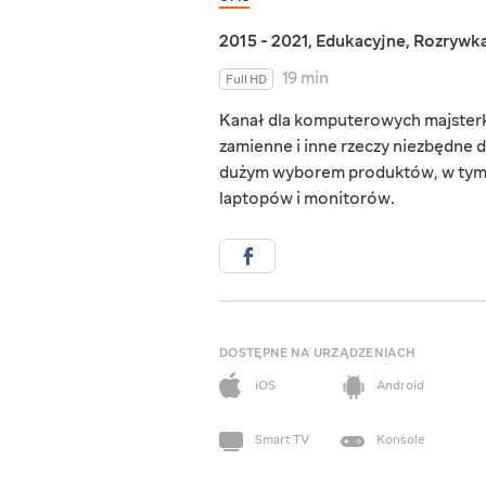
2015 - 2021
,
Edukacyjne
,
Rozrywk
19 min
Full HD
Kanał dla komputerowych majsterk
zamienne i inne rzeczy niezbędne 
dużym wyborem produktów, w tym 
laptopów i monitorów.
DOSTĘPNE NA URZĄDZENIACH
iOS
Android
Smart TV
Konsole