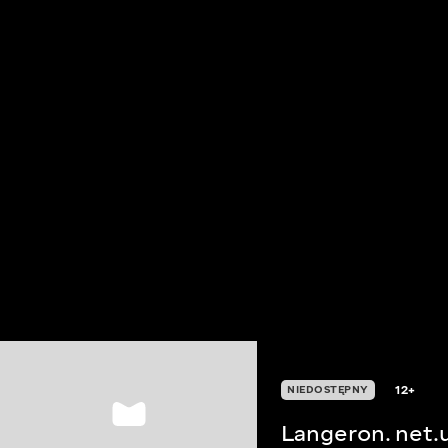
12+
NIEDOSTĘPNY
Langeron. net.