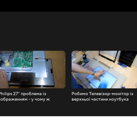
Philips 27" проблема із
Робимо Телевізор-монітор із
зображенням - у чому ж
верхньої частини ноутбука
причина?