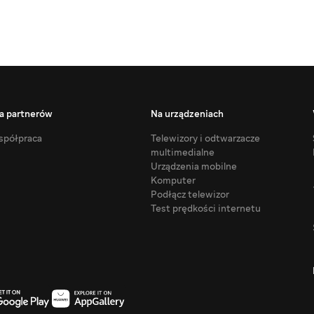
a partnerów
Na urządzeniach
półpraca
Telewizory i odtwarzacze
multimedialne
Urządzenia mobilne
Komputer
Podłącz telewizor
Test prędkości internetu