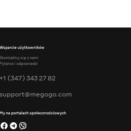
Wsparcie użytkowników
Skontaktuj się z nami
Pytania i odpowiedzi
+1 (347) 343 27 82
support@megogo.com
My na portalach społecznościowych