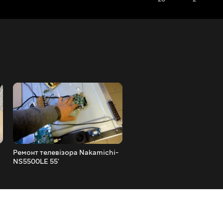
Ремонт телевізора Nakamichi-
Материнська плата Intel B
NS5500LE 55'
Trail з LVDS виходом + ма
B156XTT01.0