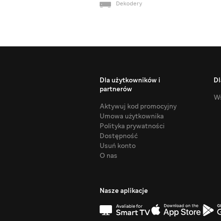
Dekodery
Dla użytkowników i
Dl
partnerów
Ws
Aktywuj kod promocyjny
Umowa użytkownika
Polityka prywatności
Dostępność
Usuń konto
O nas
Nasze aplikacje