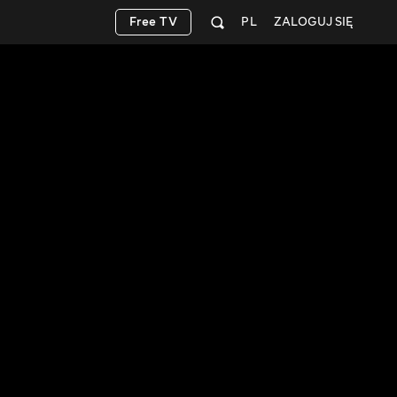
Free TV
PL
ZALOGUJ SIĘ