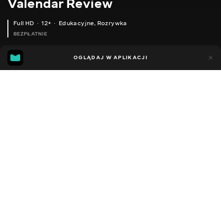
Valendar Review
Full HD
12+
Edukacyjne
,
Rozrywka
BEZPŁATNIE
13
8
OGLĄDAJ W APLIKACJI
Dodano do ulubionych
UDOSTĘPNIJ
Sezon 1
Facebook
Kopiuj link
ЯК ВІДКЛЮЧИТИ РЕКЛАМУ НА ПК, ТВ І СМАРТФОНІ НАЙПРОСТІШИЙ СПОСІБ
ОГЛЯД BF-T1 BAOFENG КОМПЛЕКТ МІНІ РАЦІЙ, МОЖЛИВОСТІ ТА ТЕСТ
2016 - 2025
,
Ukraina
Edukacyjne
,
Rozrywka
,
Blogerzy
DŹWIĘK
Rosyjski