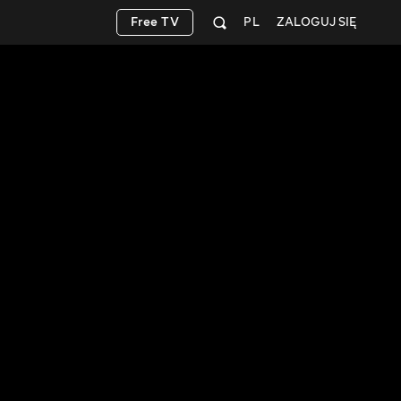
Free TV
PL
ZALOGUJ SIĘ