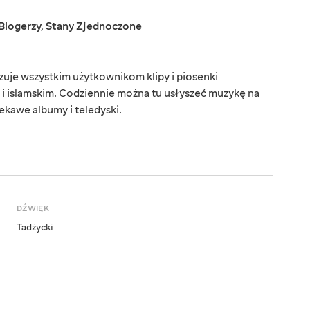
Blogerzy
,
Stany Zjednoczone
uje wszystkim użytkownikom klipy i piosenki
i islamskim. Codziennie można tu usłyszeć muzykę na
kawe albumy i teledyski.
DŹWIĘK
Tadżycki