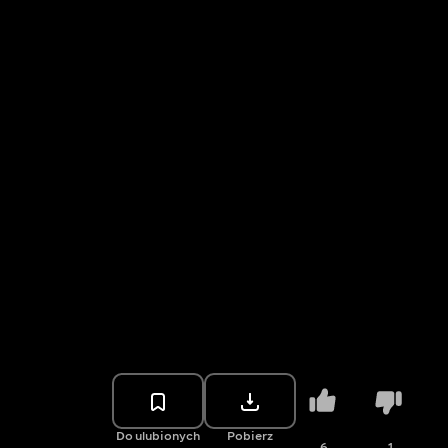
Do ulubionych
Pobierz
6
1