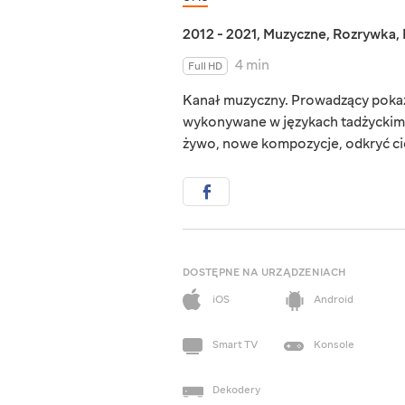
2012 - 2021
,
Muzyczne
,
Rozrywka
,
4 min
Full HD
Kanał muzyczny. Prowadzący pokaz
wykonywane w językach tadżyckim 
żywo, nowe kompozycje, odkryć cie
DOSTĘPNE NA URZĄDZENIACH
iOS
Android
Smart TV
Konsole
Dekodery