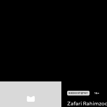
16+
NIEDOSTĘPNY
Zafari Rahimzo