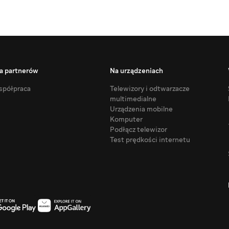
a partnerów
Na urządzeniach
półpraca
Telewizory i odtwarzacze
multimedialne
Urządzenia mobilne
Komputer
Podłącz telewizor
Test prędkości internetu