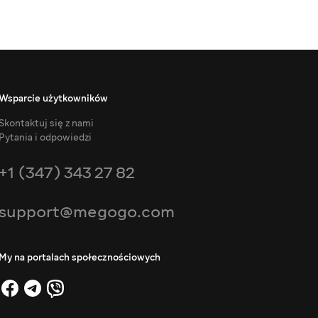
Wsparcie użytkowników
Skontaktuj się z nami
Pytania i odpowiedzi
+1 (347) 343 27 82
support@megogo.com
My na portalach społecznościowych