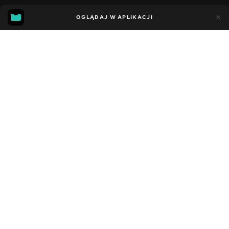
6
1
OGLĄDAJ W APLIKACJI
Dodano do ulubionych
UDOSTĘPNIJ
Sezon 1
Facebook
Kopiuj link
ODCINEK 39
ODCINEK 40
2012 - 2021
,
Stany Zjednoczone
Muzyczne
,
Rozrywka
,
Blogerzy
DŹWIĘK
Tadżycki
DOSTĘPNE
iOS,
Android,
Smart TV,
Konsole,
Odtwarzacz multimedialny