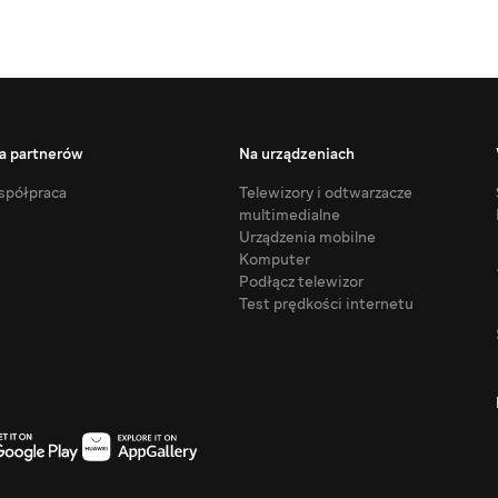
a partnerów
Na urządzeniach
półpraca
Telewizory i odtwarzacze
multimedialne
Urządzenia mobilne
Komputer
Podłącz telewizor
Test prędkości internetu