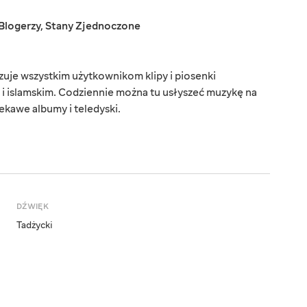
Blogerzy
,
Stany Zjednoczone
uje wszystkim użytkownikom klipy i piosenki
i islamskim. Codziennie można tu usłyszeć muzykę na
kawe albumy i teledyski.
DŹWIĘK
Tadżycki