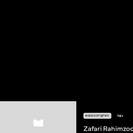
16+
NIEDOSTĘPNY
Zafari Rahimzo