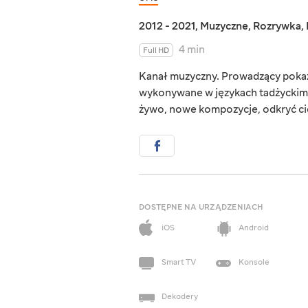
2012 - 2021
,
Muzyczne
,
Rozrywka
,
4 min
Full HD
Kanał muzyczny. Prowadzący pokaz
wykonywane w językach tadżyckim 
żywo, nowe kompozycje, odkryć cie
DOSTĘPNE NA URZĄDZENIACH
iOS
Android
Smart TV
Konsole
Dekodery