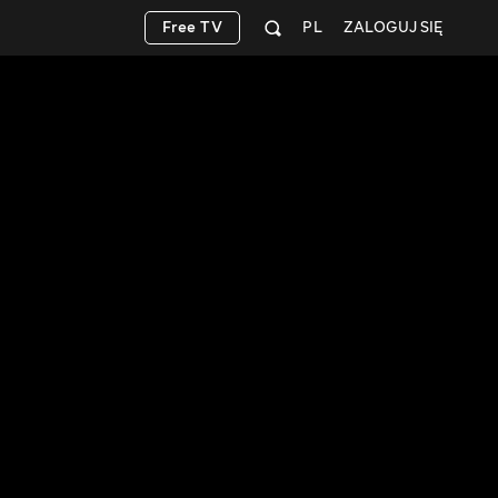
Free TV
PL
ZALOGUJ SIĘ