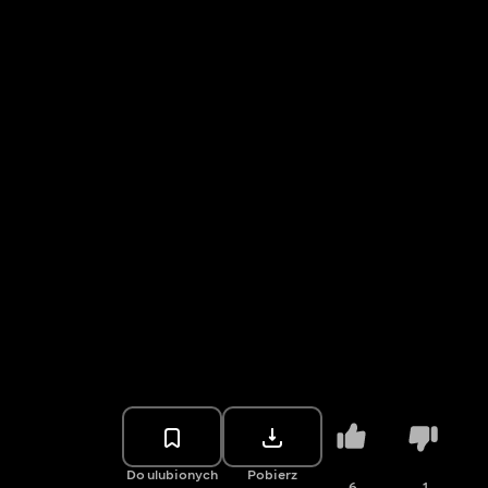
Do ulubionych
Pobierz
6
1