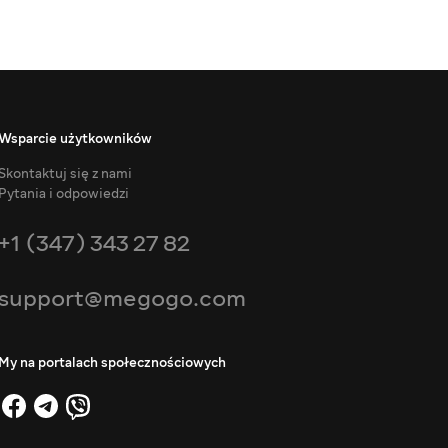
Wsparcie użytkowników
Skontaktuj się z nami
Pytania i odpowiedzi
+1 (347) 343 27 82
support@megogo.com
My na portalach społecznościowych