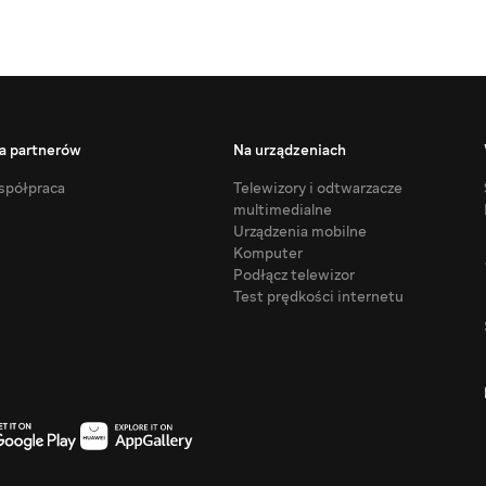
a partnerów
Na urządzeniach
półpraca
Telewizory i odtwarzacze
multimedialne
Urządzenia mobilne
Komputer
Podłącz telewizor
Test prędkości internetu