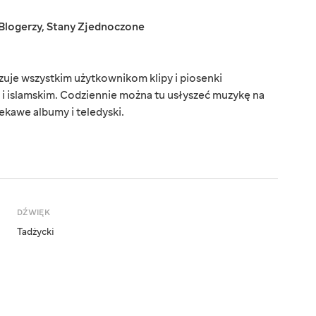
Blogerzy
,
Stany Zjednoczone
uje wszystkim użytkownikom klipy i piosenki
i islamskim. Codziennie można tu usłyszeć muzykę na
kawe albumy i teledyski.
DŹWIĘK
Tadżycki