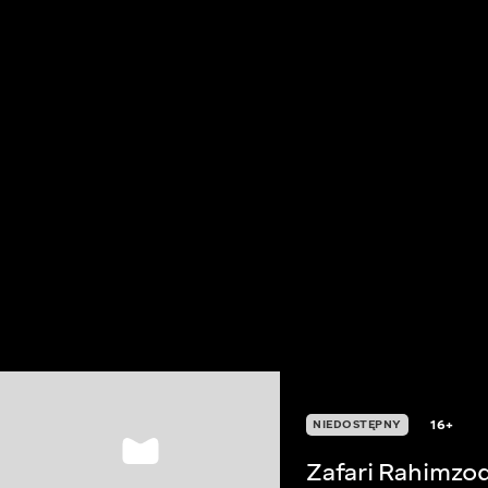
16+
NIEDOSTĘPNY
Zafari Rahimzo