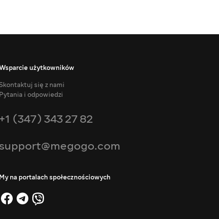
Wsparcie użytkowników
Skontaktuj się z nami
Pytania i odpowiedzi
+1 (347) 343 27 82
support@megogo.com
My na portalach społecznościowych