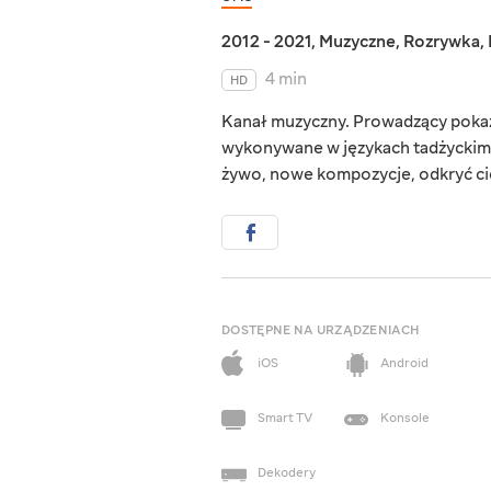
2012 - 2021
,
Muzyczne
,
Rozrywka
,
4 min
HD
Kanał muzyczny. Prowadzący pokaz
wykonywane w językach tadżyckim 
żywo, nowe kompozycje, odkryć cie
DOSTĘPNE NA URZĄDZENIACH
iOS
Android
Smart TV
Konsole
Dekodery