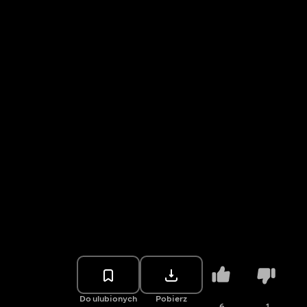
Do ulubionych
Pobierz
6
1