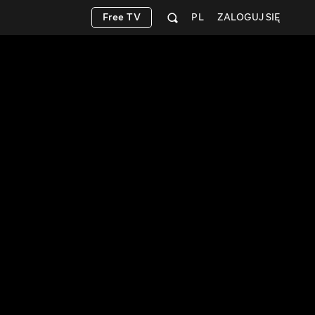
Free TV
PL
ZALOGUJ SIĘ