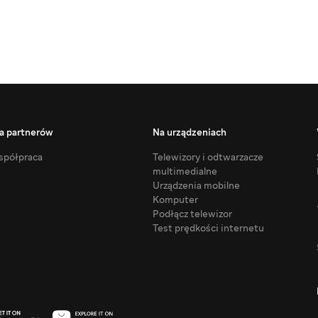
a partnerów
Na urządzeniach
półpraca
Telewizory i odtwarzacze
multimedialne
Urządzenia mobilne
Komputer
Podłącz telewizor
Test prędkości internetu