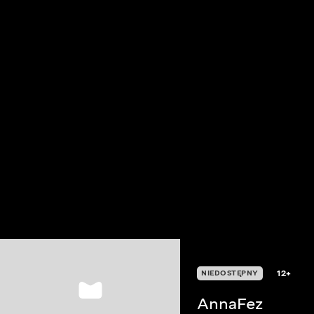
12+
NIEDOSTĘPNY
AnnaFez