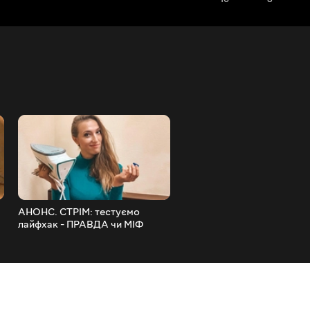
АНОНС. СТРІМ: тестуємо
СТРІМ: робимо міцну нов
лайфхак - ПРАВДА чи МІФ
іграшку з лампочки. КРА
ТЕСТ готових робіт