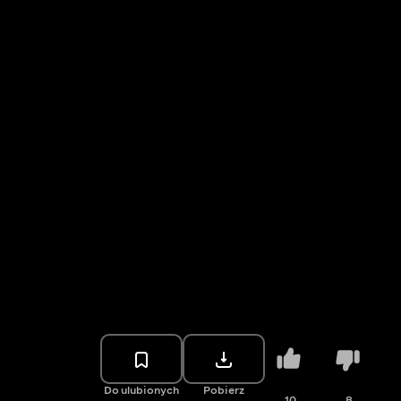
Do ulubionych
Pobierz
10
8