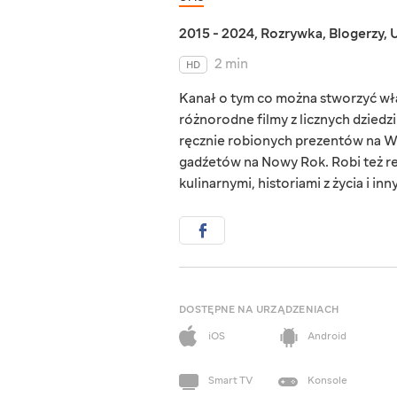
2015 - 2024
,
Rozrywka
,
Blogerzy
,
U
2 min
HD
Kanał o tym co można stworzyć wła
różnorodne filmy z licznych dzied
ręcznie robionych prezentów na Wal
gadźetów na Nowy Rok. Robi też re
kulinarnymi, historiami z życia i in
DOSTĘPNE NA URZĄDZENIACH
iOS
Android
Smart TV
Konsole