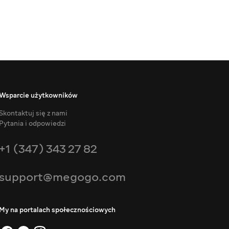
Wsparcie użytkowników
Skontaktuj się z nami
Pytania i odpowiedzi
+1 (347) 343 27 82
support@megogo.com
My na portalach społecznościowych