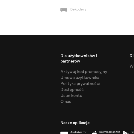
Dekodery
Dla użytkowników i
Dl
partnerów
Ws
Aktywuj kod promocyjny
Umowa użytkownika
Polityka prywatności
Dostępność
Usuń konto
O nas
Nasze aplikacje