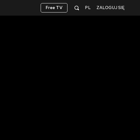
Free TV
PL
ZALOGUJ SIĘ