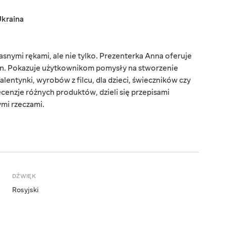
kraina
snymi rękami, ale nie tylko. Prezenterka Anna oferuje
zin. Pokazuje użytkownikom pomysły na stworzenie
entynki, wyrobów z filcu, dla dzieci, świeczników czy
cenzje różnych produktów, dzieli się przepisami
nymi rzeczami.
DŹWIĘK
Rosyjski