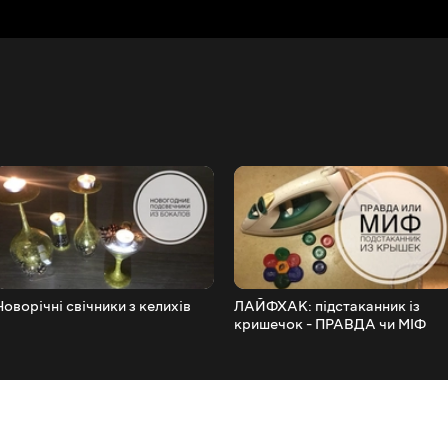
Новорічні свічники з келихів
ЛАЙФХАК: підстаканник із
кришечок - ПРАВДА чи МІФ