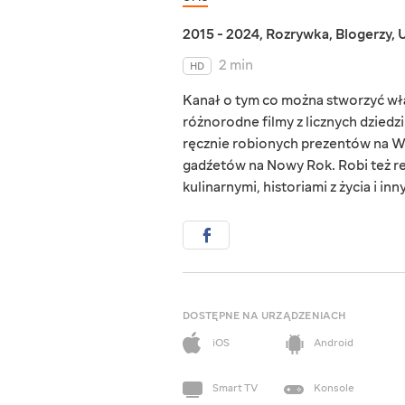
2015 - 2024
,
Rozrywka
,
Blogerzy
,
U
2 min
HD
Kanał o tym co można stworzyć wła
różnorodne filmy z licznych dzied
ręcznie robionych prezentów na Wal
gadźetów na Nowy Rok. Robi też re
kulinarnymi, historiami z życia i in
DOSTĘPNE NA URZĄDZENIACH
iOS
Android
Smart TV
Konsole