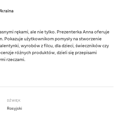
kraina
snymi rękami, ale nie tylko. Prezenterka Anna oferuje
zin. Pokazuje użytkownikom pomysły na stworzenie
entynki, wyrobów z filcu, dla dzieci, świeczników czy
cenzje różnych produktów, dzieli się przepisami
nymi rzeczami.
DŹWIĘK
Rosyjski