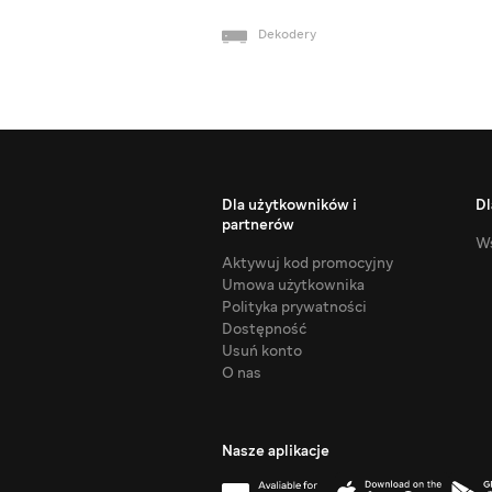
Dekodery
Dla użytkowników i
Dl
partnerów
Ws
Aktywuj kod promocyjny
Umowa użytkownika
Polityka prywatności
Dostępność
Usuń konto
O nas
Nasze aplikacje