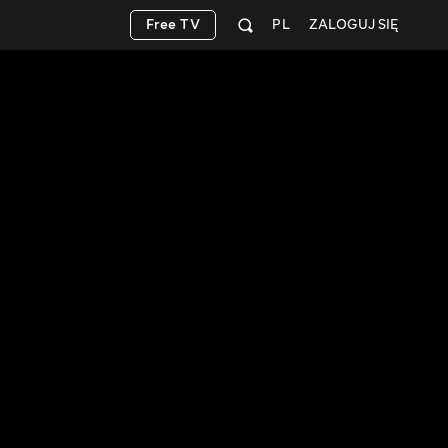
Free TV
PL
ZALOGUJ SIĘ