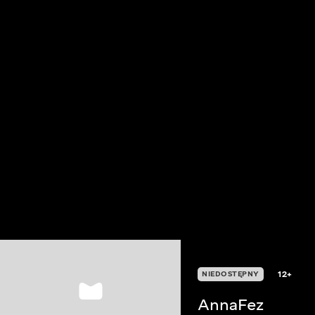
12+
NIEDOSTĘPNY
AnnaFez