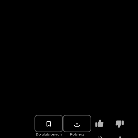
Do ulubionych
Pobierz
10
8