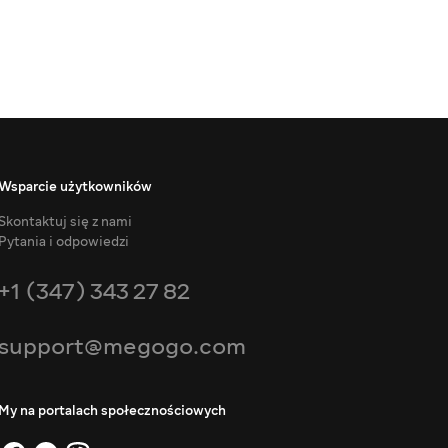
Wsparcie użytkowników
Skontaktuj się z nami
Pytania i odpowiedzi
+1 (347) 343 27 82
support@megogo.com
My na portalach społecznościowych