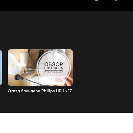
Огляд блендера Philips HR 1627
Ідеї для свічників із жерс
банок