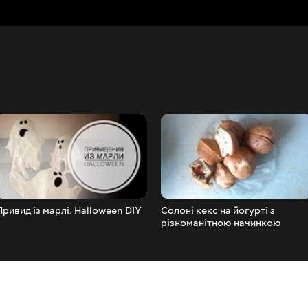
Привид із марлі. Halloween DIY
Солоні кекс на йогурті з
різноманітною начинкою