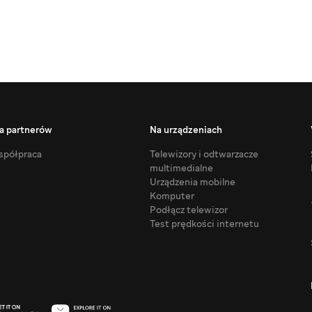
a partnerów
Na urządzeniach
półpraca
Telewizory i odtwarzacze
multimedialne
Urządzenia mobilne
Komputer
Podłącz telewizor
Test prędkości internetu