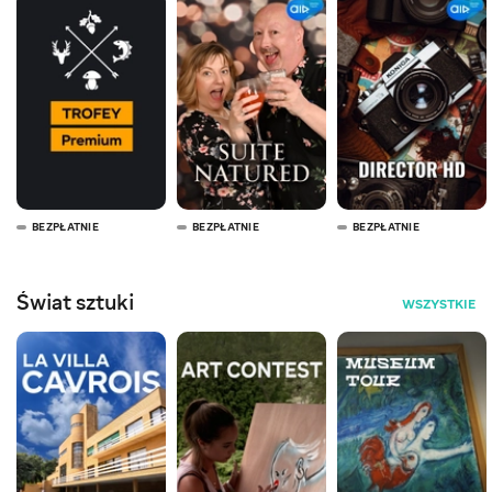
BEZPŁATNIE
BEZPŁATNIE
BEZPŁATNIE
Świat sztuki
WSZYSTKIE