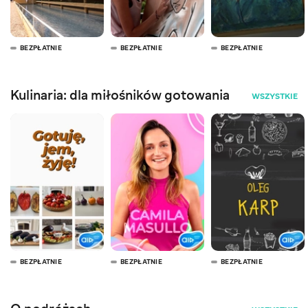
BEZPŁATNIE
BEZPŁATNIE
BEZPŁATNIE
Kulinaria: dla miłośników gotowania
WSZYSTKIE
BEZPŁATNIE
BEZPŁATNIE
BEZPŁATNIE