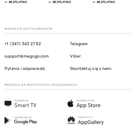
BEZPŁATNIE
BEZPŁATNIE
BEZPŁATNIE
WSPARCIE UŻYTKOWNIKÓW
+1 (347) 343 27 82
Telegram
support@megogo.com
Viber
Pytania i odpowiedzi
Skontaktuj się z nami
MEGOGO NA WSZYSTKICH URZĄDZENIACH