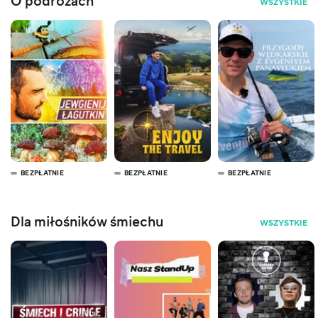
O podróżach
WSZYSTKIE
BEZPŁATNIE
BEZPŁATNIE
BEZPŁATNIE
Dla miłośników śmiechu
WSZYSTKIE