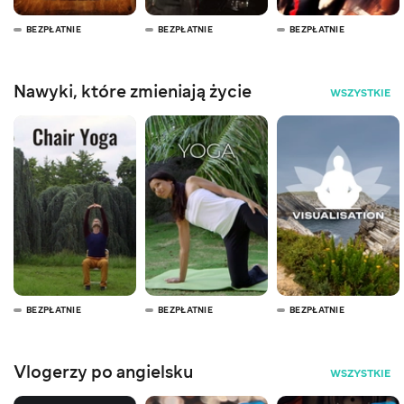
BEZPŁATNIE
BEZPŁATNIE
BEZPŁATNIE
Nawyki, które zmieniają życie
WSZYSTKIE
BEZPŁATNIE
BEZPŁATNIE
BEZPŁATNIE
Vlogerzy po angielsku
WSZYSTKIE