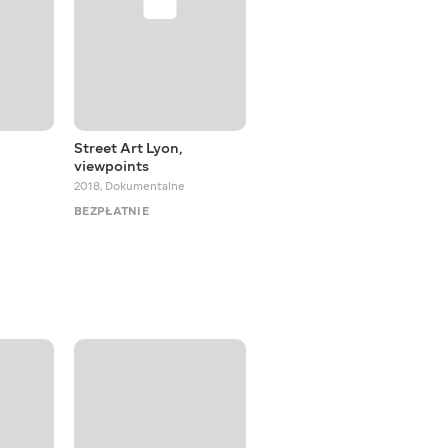
Street Art Lyon,
Japanese Gardens
viewpoints
2017
,
Dokumentalne
2018
,
Dokumentalne
BEZPŁATNIE
BEZPŁATNIE