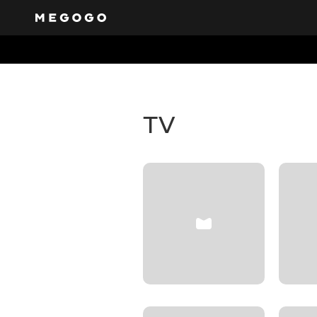
Free tel
Get access to a varie
will cater to everyon
TV