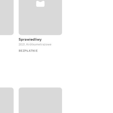
Sprawiedliwy
Był sobie pies Sirko
2021
,
Krótkometrażowe
2025
,
Musicale
BEZPŁATNIE
BEZPŁATNIE