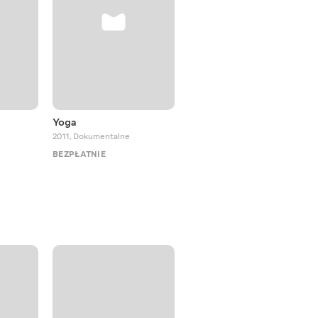
Yoga
Meditation
2011
,
Dokumentalne
2013
,
Dokumentalne
BEZPŁATNIE
BEZPŁATNIE