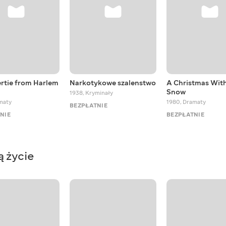
ertie from Harlem
Narkotykowe szalenstwo
A Christmas Wit
Snow
1938
,
Kryminały
maty
1980
,
Dramaty
BEZPŁATNIE
NIE
BEZPŁATNIE
ą życie