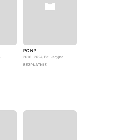
PC NP
Octopus Effects
a
2016 - 2024
,
Edukacyjne
2018 - 2024
,
Edukacyjne
BEZPŁATNIE
BEZPŁATNIE