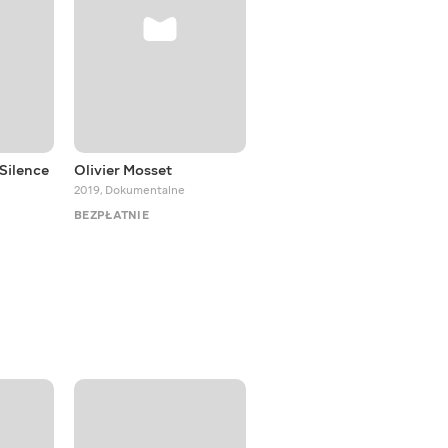
Silence
Olivier Mosset
Yann Nguema, light
virtuoso
2019
,
Dokumentalne
2018
,
Dokumentalne
BEZPŁATNIE
BEZPŁATNIE