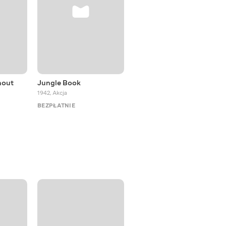
hout
Jungle Book
Alice's Adventures in
Wonderland
1942
,
Akcja
1972
,
Przygodowe
BEZPŁATNIE
BEZPŁATNIE