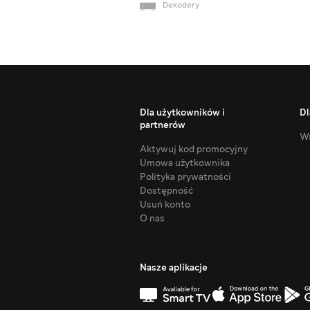
Dekodery
Dla użytkowników i
Dl
partnerów
Ws
Aktywuj kod promocyjny
Umowa użytkownika
Polityka prywatności
Dostępność
Usuń konto
O nas
Nasze aplikacje