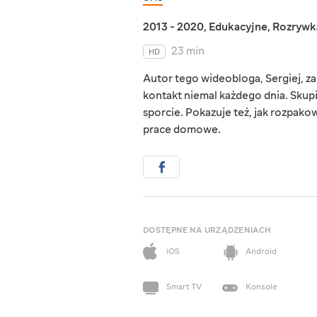
2013 - 2020
,
Edukacyjne
,
Rozrywk
23 min
HD
Autor tego wideobloga, Sergiej, za
kontakt niemal każdego dnia. Skup
sporcie. Pokazuje też, jak rozpako
prace domowe.
DOSTĘPNE NA URZĄDZENIACH
iOS
Android
Smart TV
Konsole