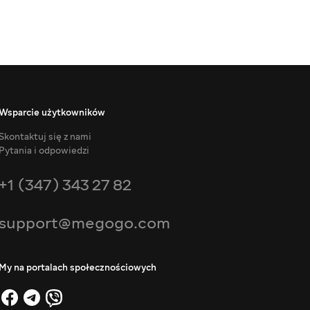
Wsparcie użytkowników
Skontaktuj się z nami
Pytania i odpowiedzi
+1 (347) 343 27 82
support@megogo.com
My na portalach społecznościowych