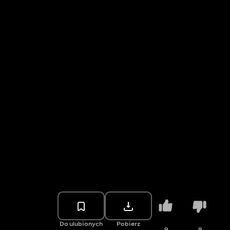
Do ulubionych
Pobierz
9
9