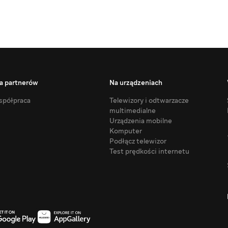
a partnerów
Na urządzeniach
półpraca
Telewizory i odtwarzacze
multimedialne
Urządzenia mobilne
Komputer
Podłącz telewizor
Test prędkości internetu