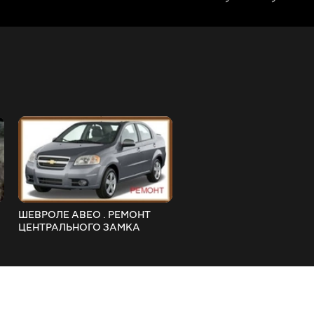
ШЕВРОЛЕ АВЕО . РЕМОНТ
Заміна головного гальмів
ЦЕНТРАЛЬНОГО ЗАМКА
циліндра ВАЗ (НИВА 2121