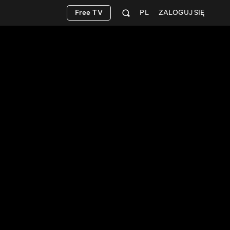
Free TV
PL
ZALOGUJ SIĘ