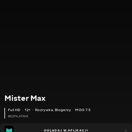
Mister Max
Full HD
12+
Rozrywka
,
Blogerzy
MGG 7.5
BEZPŁATNIE
MGG
4tys.
OGLĄDAJ W APLIKACJI
980