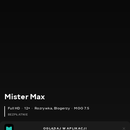
Mister Max
Full HD
12+
Rozrywka
,
Blogerzy
MGG 7.5
BEZPŁATNIE
MGG
4tys.
OGLĄDAJ W APLIKACJI
979