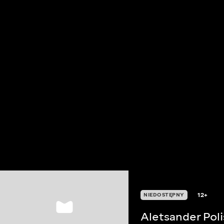
12+
NIEDOSTĘPNY
Aletsander Pol