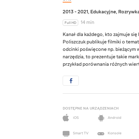
2013 - 2021
,
Edukacyjne
,
Rozrywk
14 min
Full HD
Kanał dla każdego, kto zajmuje si
Poliszczuk publikuje filmiki o tema
odcinki poświęcone np. bieżącym w
narzędzia, to prezentuje takie mark
przykład porównania różnych wierta
DOSTĘPNE NA URZĄDZENIACH
iOS
Android
Smart TV
Konsole