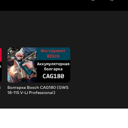
5
Болгарка Bosch CAG180 (GWS
ЧаВО: «Акумуляторна К
18-115 V-LI Professional)
проти мережевої КШМ»