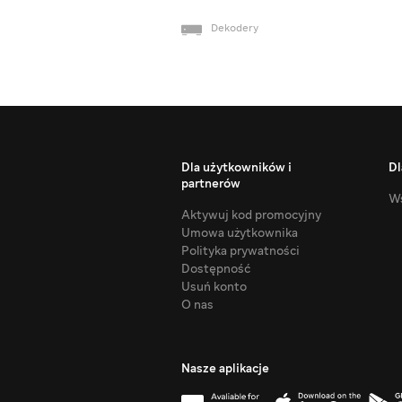
Dekodery
Dla użytkowników i
Dl
partnerów
Ws
Aktywuj kod promocyjny
Umowa użytkownika
Polityka prywatności
Dostępność
Usuń konto
O nas
Nasze aplikacje