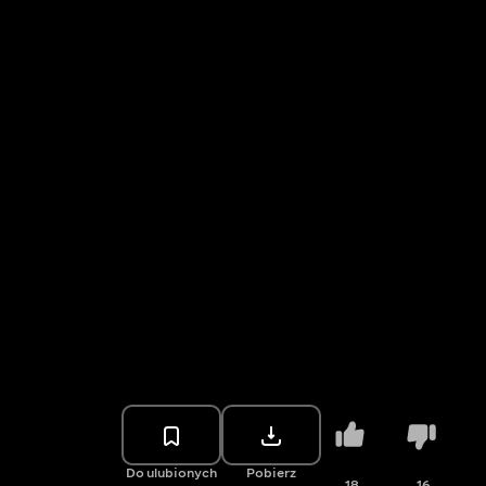
Do ulubionych
Pobierz
18
16