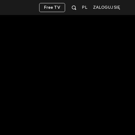
Free TV
PL
ZALOGUJ SIĘ