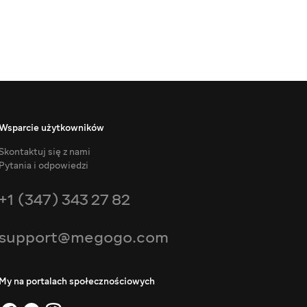
Wsparcie użytkowników
Skontaktuj się z nami
Pytania i odpowiedzi
+1 (347) 343 27 82
support@megogo.com
My na portalach społecznościowych