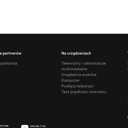
a partnerów
Na urządzeniach
półpraca
Telewizory i odtwarzacze
multimedialne
Urządzenia mobilne
Komputer
Podłącz telewizor
Test prędkości internetu