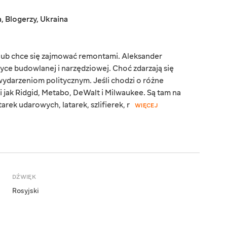
a
,
Blogerzy
,
Ukraina
ę lub chce się zajmować remontami. Aleksander
tyce budowlanej i narzędziowej. Choć zdarzają się
ydarzeniom politycznym. Jeśli chodzi o różne
i jak Ridgid, Metabo, DeWalt i Milwaukee. Są tam na
rek udarowych, latarek, szlifierek, r
WIĘCEJ
DŹWIĘK
Rosyjski