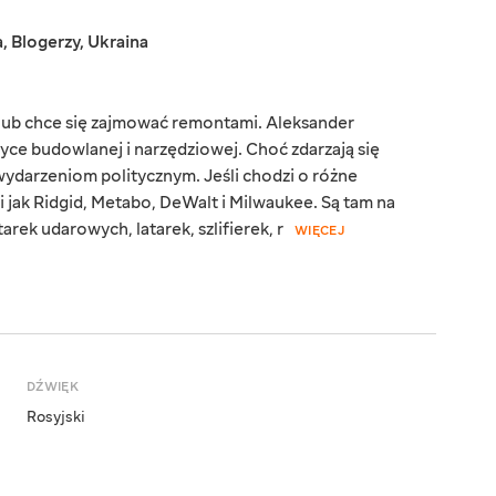
a
,
Blogerzy
,
Ukraina
ę lub chce się zajmować remontami. Aleksander
tyce budowlanej i narzędziowej. Choć zdarzają się
ydarzeniom politycznym. Jeśli chodzi o różne
i jak Ridgid, Metabo, DeWalt i Milwaukee. Są tam na
rek udarowych, latarek, szlifierek, r
WIĘCEJ
DŹWIĘK
Rosyjski