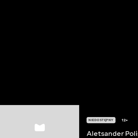
12+
NIEDOSTĘPNY
Aletsander Pol