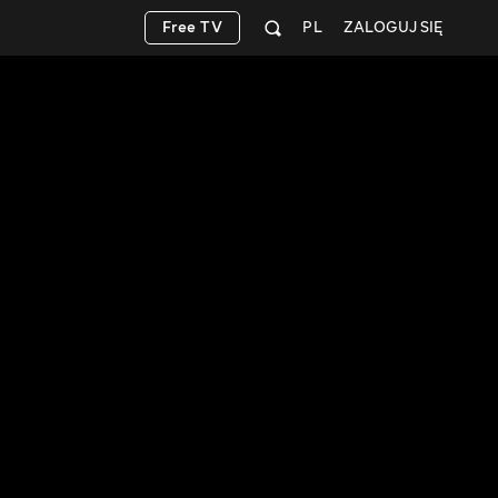
Free TV
PL
ZALOGUJ SIĘ