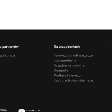
a partnerów
Na urządzeniach
półpraca
Telewizory i odtwarzacze
multimedialne
Urządzenia mobilne
Komputer
Podłącz telewizor
Test prędkości internetu