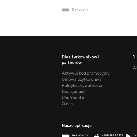
Dekodery
Dla użytkowników i
Dl
partnerów
Ws
Aktywuj kod promocyjny
Umowa użytkownika
Polityka prywatności
Dostępność
Usuń konto
O nas
Nasze aplikacje