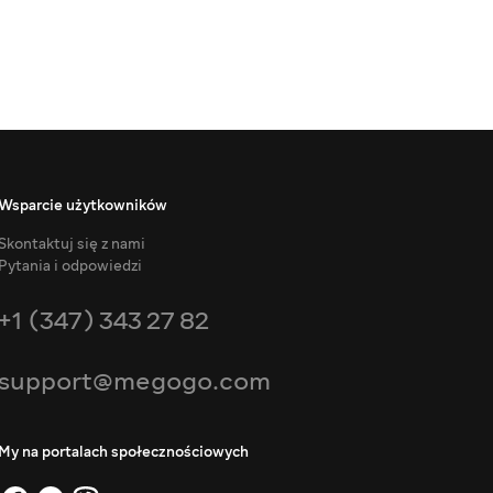
Wsparcie użytkowników
Skontaktuj się z nami
Pytania i odpowiedzi
+1 (347) 343 27 82
support@megogo.com
My na portalach społecznościowych