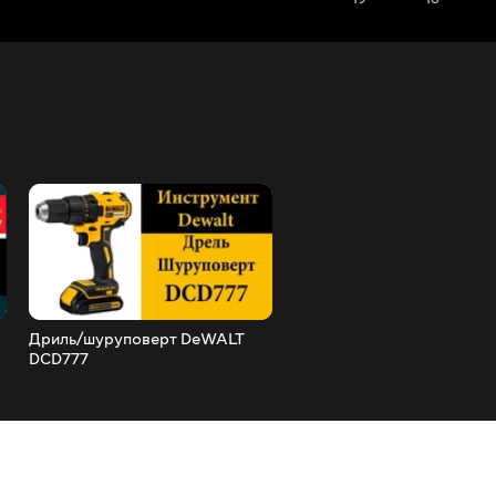
Дриль/шуруповерт DeWALT
Безщіткова акумуляторна
DCD777
болгарка Milwaukee M18 
2780 (CAG125XPD)