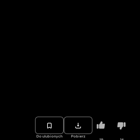
Do ulubionych
Pobierz
19
16