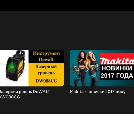
Лазерний рівень DeWALT
Makita - новинки 2017 року
DW088CG