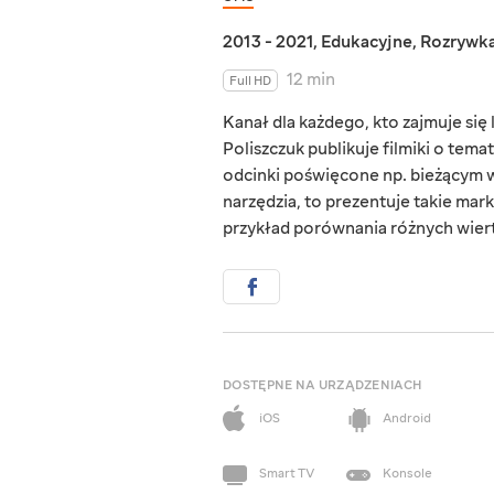
2013 - 2021
,
Edukacyjne
,
Rozrywk
12 min
Full HD
Kanał dla każdego, kto zajmuje si
Poliszczuk publikuje filmiki o tema
odcinki poświęcone np. bieżącym w
narzędzia, to prezentuje takie mark
przykład porównania różnych wierta
DOSTĘPNE NA URZĄDZENIACH
iOS
Android
Smart TV
Konsole