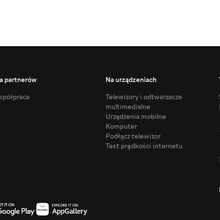
a partnerów
Na urządzeniach
półpraca
Telewizory i odtwarzacze
multimedialne
Urządzenia mobilne
Komputer
Podłącz telewizor
Test prędkości internetu