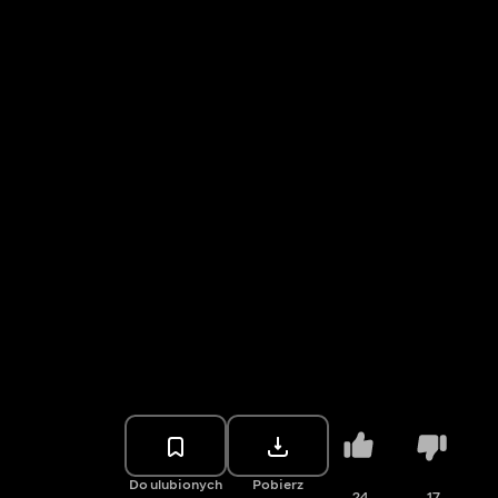
Do ulubionych
Pobierz
24
17