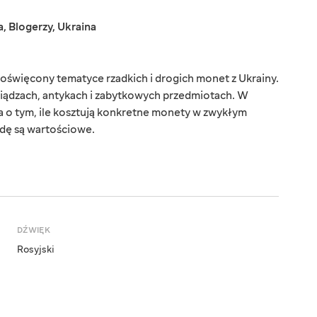
a
,
Blogerzy
,
Ukraina
święcony tematyce rzadkich i drogich monet z Ukrainy.
niądzach, antykach i zabytkowych przedmiotach. W
 o tym, ile kosztują konkretne monety w zwykłym
wdę są wartościowe.
DŹWIĘK
Rosyjski