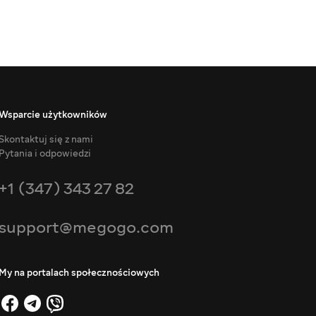
Wsparcie użytkowników
Skontaktuj się z nami
Pytania i odpowiedzi
+1 (347) 343 27 82
support@megogo.com
My na portalach społecznościowych