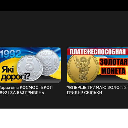
Зараз ціна КОСМОС! 5 КОП
?ВПЕРШЕ ТРИМАЮ ЗОЛОТІ 2
1992 | ЗА 863 ГРИВЕНЬ
ГРИВНІ! СКІЛЬКИ
КОШТУЮТЬ? Дарую монету!