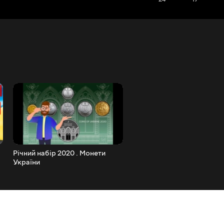
Річний набір 2020 . Монети
ПЕРЕВІРТЕ СВІЙ СЕРВАНТ
України
Дорогий Антикваріат у ва
вдома!