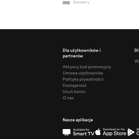
Dekodery
Dla użytkowników i
Dl
partnerów
Ws
Aktywuj kod promocyjny
Umowa użytkownika
Polityka prywatności
Dostępność
Usuń konto
O nas
Nasze aplikacje