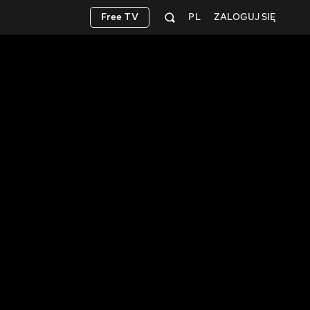
Free TV
PL
ZALOGUJ SIĘ