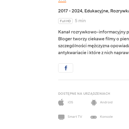
2017 - 2024
,
Edukacyjne
,
Rozrywk
5 min
Full HD
Kanał rozrywkowo-informacyjny po
Bloger tworzy ciekawe filmy o pie
szczególności mężczyzna opowiada
antykwariacie i które z nich napra
DOSTĘPNE NA URZĄDZENIACH
iOS
Android
Smart TV
Konsole