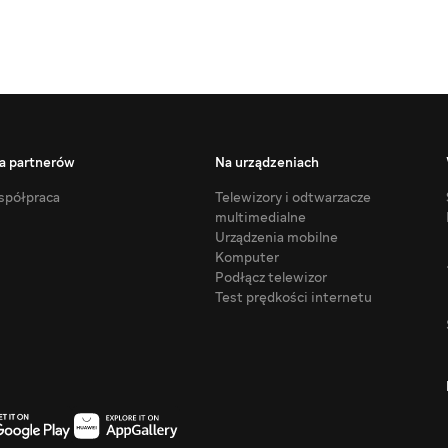
a partnerów
Na urządzeniach
półpraca
Telewizory i odtwarzacze
multimedialne
Urządzenia mobilne
Komputer
Podłącz telewizor
Test prędkości internetu