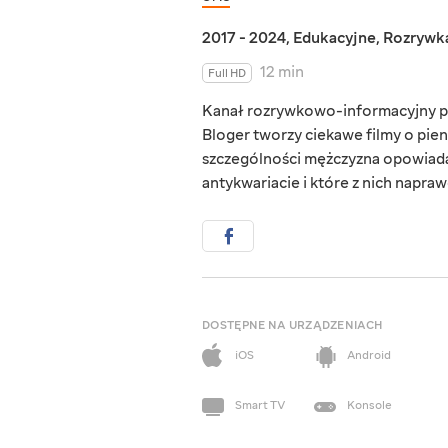
2017 - 2024
,
Edukacyjne
,
Rozrywk
12 min
Full HD
Kanał rozrywkowo-informacyjny po
Bloger tworzy ciekawe filmy o pie
szczególności mężczyzna opowiada
antykwariacie i które z nich napra
DOSTĘPNE NA URZĄDZENIACH
iOS
Android
Smart TV
Konsole