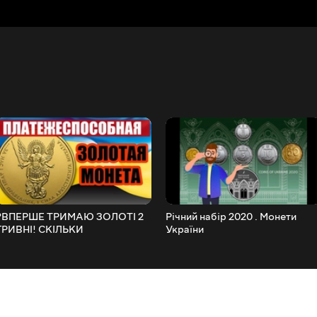
?ВПЕРШЕ ТРИМАЮ ЗОЛОТІ 2
Річний набір 2020 . Монети
ГРИВНІ! СКІЛЬКИ
України
КОШТУЮТЬ? Дарую монету!