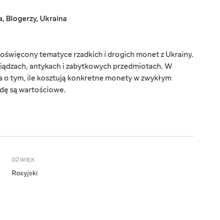
a
,
Blogerzy
,
Ukraina
święcony tematyce rzadkich i drogich monet z Ukrainy.
niądzach, antykach i zabytkowych przedmiotach. W
 o tym, ile kosztują konkretne monety w zwykłym
wdę są wartościowe.
DŹWIĘK
Rosyjski