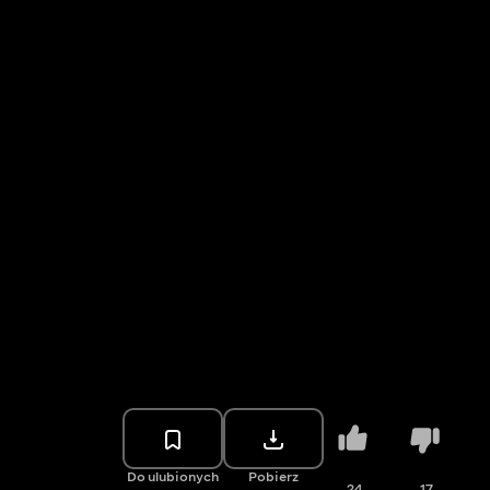
Do ulubionych
Pobierz
24
17