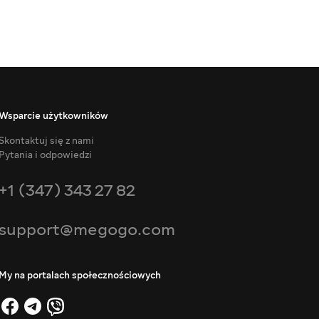
Wsparcie użytkowników
Skontaktuj się z nami
Pytania i odpowiedzi
+1 (347) 343 27 82
support@megogo.com
My na portalach społecznościowych