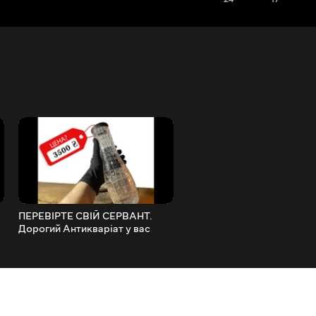
ПЕРЕВІРТЕ СВІЙ СЕРВАНТ.
Перші монети України. Ск
Дорогий Антикваріат у вас
коштують? Де купити? Н
вдома!
в руках!