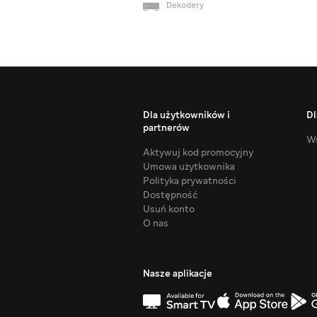
Dekodery
Dla użytkowników i
Dl
partnerów
Ws
Aktywuj kod promocyjny
Umowa użytkownika
Polityka prywatności
Dostępność
Usuń konto
O nas
Nasze aplikacje