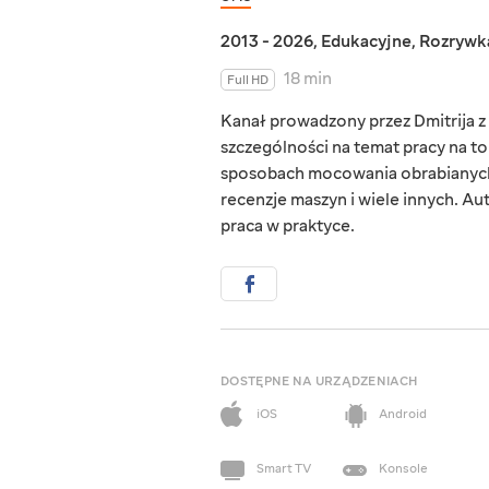
2013 - 2026
,
Edukacyjne
,
Rozrywk
18 min
Full HD
Kanał prowadzony przez Dmitrija z 
szczególności na temat pracy na to
sposobach mocowania obrabianych e
recenzje maszyn i wiele innych. Aut
praca w praktyce.
DOSTĘPNE NA URZĄDZENIACH
iOS
Android
Smart TV
Konsole