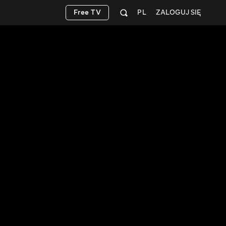
Free TV
PL
ZALOGUJ SIĘ