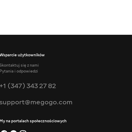
Wsparcie użytkowników
Skontaktuj się z nami
Pytania i odpowiedzi
+1 (347) 343 27 82
support@megogo.com
My na portalach społecznościowych