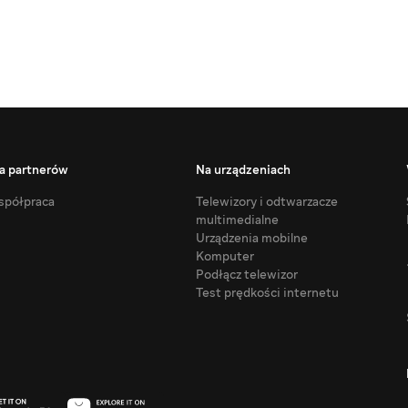
a partnerów
Na urządzeniach
półpraca
Telewizory i odtwarzacze
multimedialne
Urządzenia mobilne
Komputer
Podłącz telewizor
Test prędkości internetu