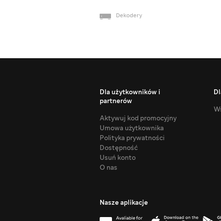
Dekodery
Dla użytkowników i
Dl
partnerów
Ws
Aktywuj kod promocyjny
Umowa użytkownika
Polityka prywatności
Dostępność
Usuń konto
O nas
Nasze aplikacje