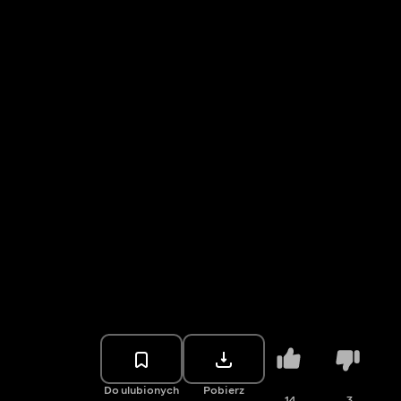
Do ulubionych
Pobierz
14
3