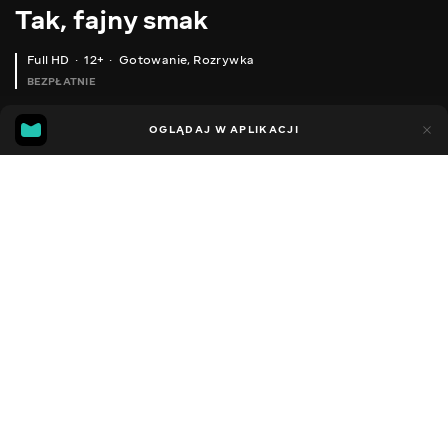
Tak, fajny smak
Full HD
12+
Gotowanie
,
Rozrywka
BEZPŁATNIE
32
18
OGLĄDAJ W APLIKACJI
Dodano do ulubionych
UDOSTĘPNIJ
Sezon 1
Facebook
Kopiuj link
ВАРЕННЯ ІЗ СОСІДСЬКОЇ АЙВИ НАЙСМАЧНІШЕ
РУЛЕТИКИ ІЗ СИНІХ ІЗ СИРОМ ТА ГОРІХАМИ
2019 - 2022
,
Ukraina
Gotowanie
,
Rozrywka
,
Blogerzy
DŹWIĘK