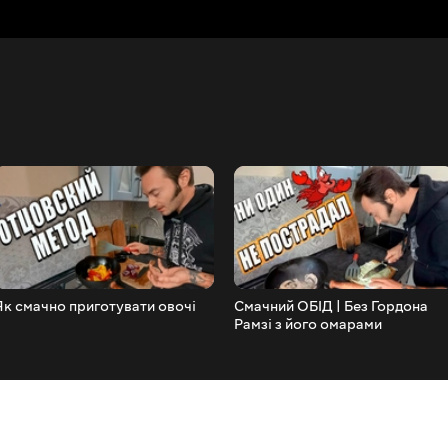
Як смачно приготувати овочі
Смачний ОБІД | Без Гордона
Рамзі з його омарами