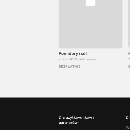
Pomidory i sól
2020 - 2022
,
Gotowanie
2
BEZPŁATNIE
Dla użytkowników i
Dl
partnerów
Ws