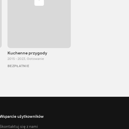
Kuchenne przygody
DenLion TV
2015 - 2023
,
Gotowanie
2012 - 2023
,
Rozrywka
BEZPŁATNIE
BEZPŁATNIE
Wsparcie użytkowników
Skontaktuj się z nami