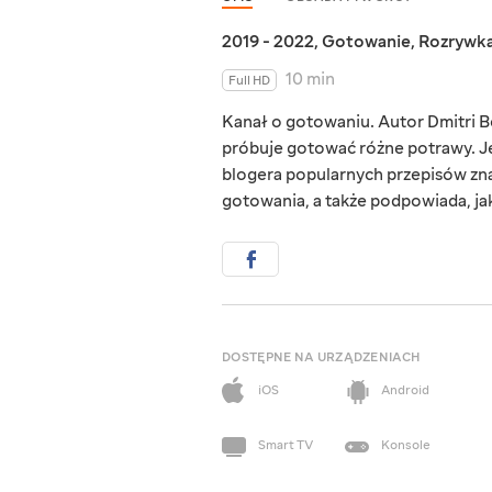
2019 - 2022
,
Gotowanie
,
Rozrywk
10 min
Full HD
Kanał o gotowaniu. Autor Dmitri Be
próbuje gotować różne potrawy. Je
blogera popularnych przepisów zna
gotowania, a także podpowiada, j
DOSTĘPNE NA URZĄDZENIACH
iOS
Android
Smart TV
Konsole