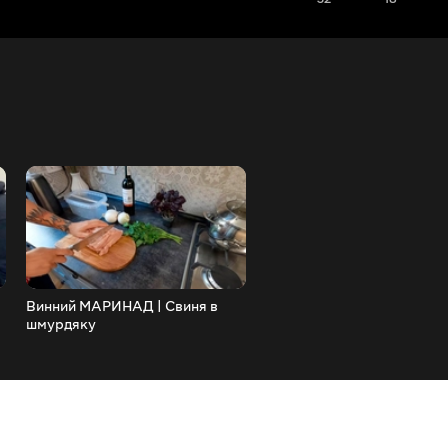
Винний МАРИНАД | Свиня в
ОВОЧІ ГРИЛЬ рецепт мар
шмурдяку
та СИР ДЛЯ ГРИЛЮ