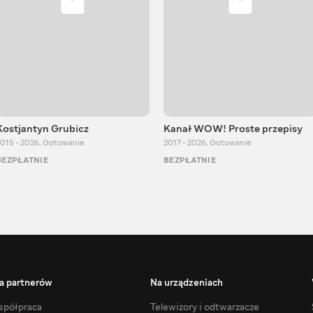
Kostjantyn Grubicz
Kanał WOW! Proste przepisy
015 - 2026
,
Gotowanie
2017 - 2026
,
Gotowanie
BEZPŁATNIE
BEZPŁATNIE
a partnerów
Na urządzeniach
półpraca
Telewizory i odtwarzacze