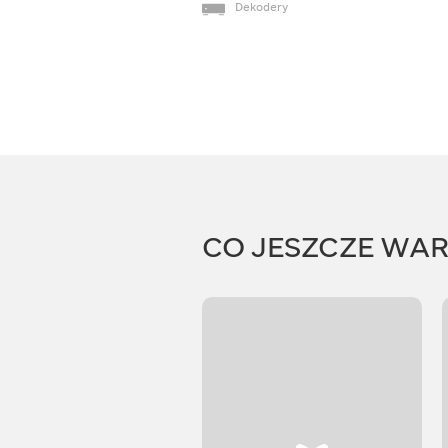
Dekodery
CO JESZCZE WA