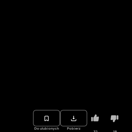
Do ulubionych
Pobierz
32
18