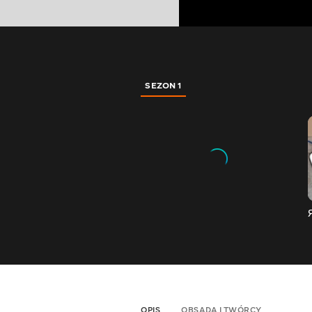
SEZON 1
OPIS
OBSADA I TWÓRCY