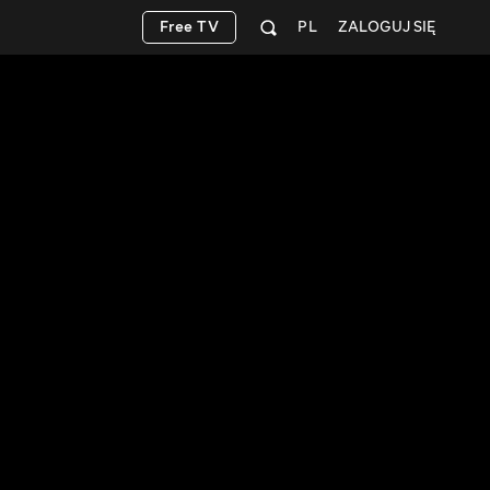
Free TV
PL
ZALOGUJ SIĘ