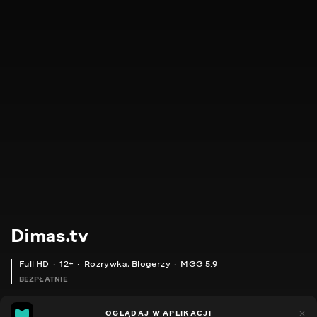
Dimas.tv
Full HD
12+
Rozrywka
,
Blogerzy
MGG 5.9
BEZPŁATNIE
MGG
844
OGLĄDAJ W APLIKACJI
157