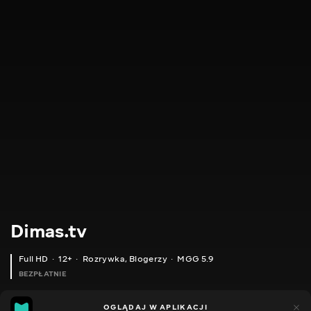
Dimas.tv
Full HD
12+
Rozrywka
,
Blogerzy
MGG 5.9
BEZPŁATNIE
MGG
844
OGLĄDAJ W APLIKACJI
157