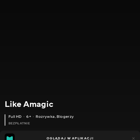
Like Amagic
Full HD
6+
Rozrywka
,
Blogerzy
BEZPŁATNIE
40
15
OGLĄDAJ W APLIKACJI