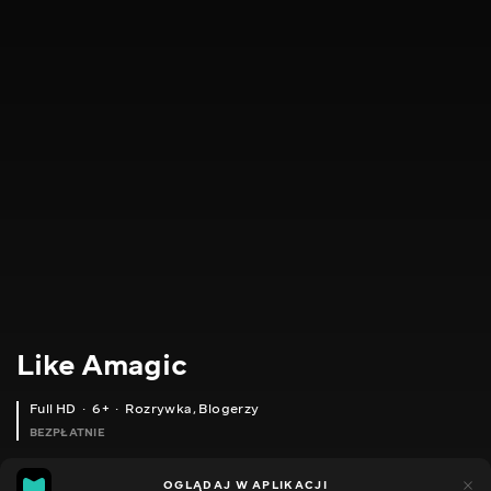
Like Amagic
Full HD
6+
Rozrywka
,
Blogerzy
BEZPŁATNIE
40
15
OGLĄDAJ W APLIKACJI