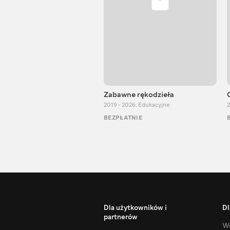
Zabawne rękodzieła
2019 - 2026
,
Edukacyjne
2
BEZPŁATNIE
Dla użytkowników i
Dl
partnerów
Ws