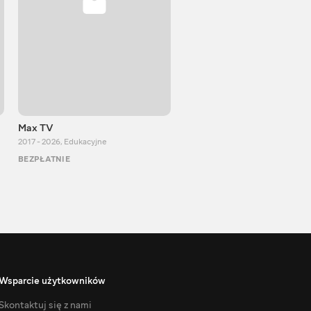
Max TV
VITALIJ NEWS
2017 - 2026
,
Edukacyjne
2012 - 2026
,
Edukacyjne
BEZPŁATNIE
BEZPŁATNIE
Wsparcie użytkowników
Skontaktuj się z nami