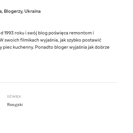
a
,
Blogerzy
,
Ukraina
d 1993 roku i swój blog poświęca remontom i
 swoich filmikach wyjaśnia, jak szybko postawić
 piec kuchenny. Ponadto bloger wyjaśnia jak dobrze
DŹWIĘK
Rosyjski