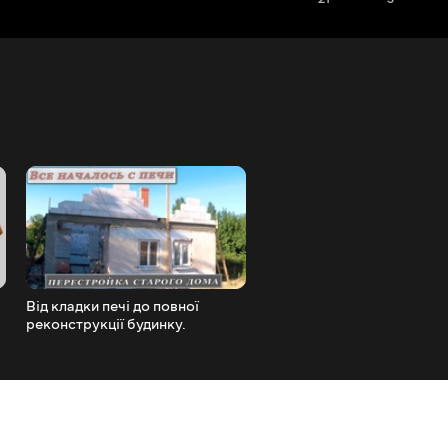
Від кладки печі до повної
Тандир від майстрів із м.
реконструкції будинку.
Миколаїв. Огляд тандира.