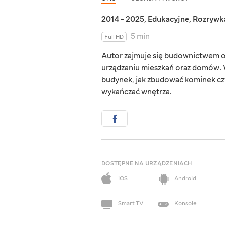
2014 - 2025
,
Edukacyjne
,
Rozrywk
5 min
Full HD
Autor zajmuje się budownictwem o
urządzaniu mieszkań oraz domów. W
budynek, jak zbudować kominek czy
wykańczać wnętrza.
DOSTĘPNE NA URZĄDZENIACH
iOS
Android
Smart TV
Konsole