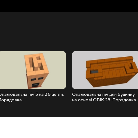
Опалювальна піч 3 на 2 5 цегли.
Опалювальна піч для будинку
Порядовка.
на основі ОВІК 28. Порядовка