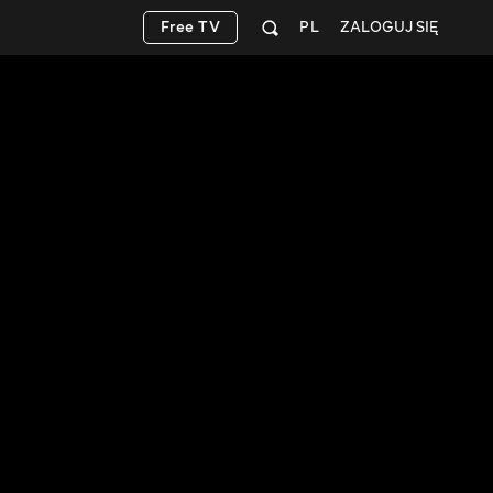
Free TV
PL
ZALOGUJ SIĘ