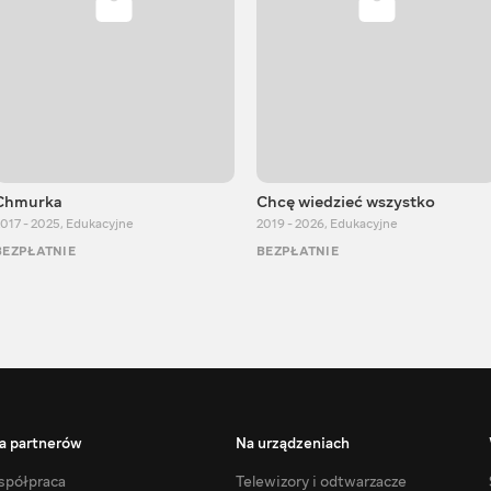
Chmurka
Chcę wiedzieć wszystko
017 - 2025
,
Edukacyjne
2019 - 2026
,
Edukacyjne
BEZPŁATNIE
BEZPŁATNIE
a partnerów
Na urządzeniach
półpraca
Telewizory i odtwarzacze