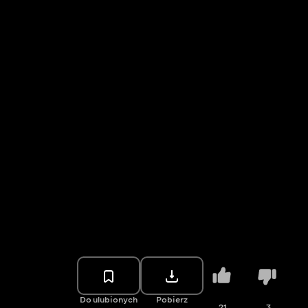
Do ulubionych
Pobierz
21
3