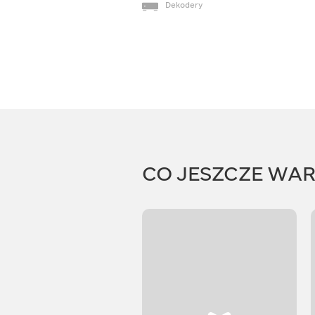
Dekodery
CO JESZCZE WA