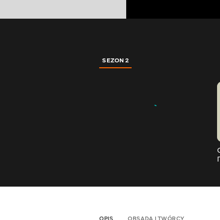
SEZON 2
OPIS
OBSADA I TWÓRCY