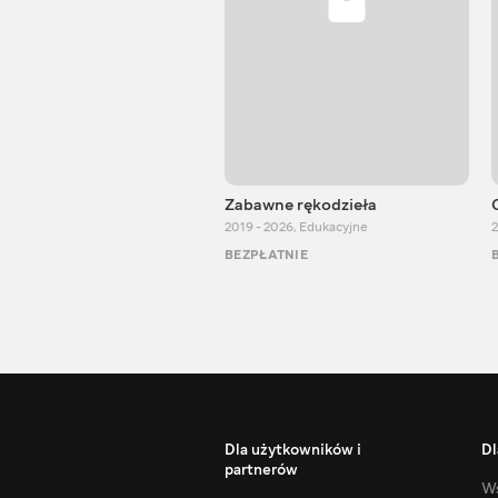
Zabawne rękodzieła
2019 - 2026
,
Edukacyjne
2
BEZPŁATNIE
Dla użytkowników i
Dl
partnerów
Ws