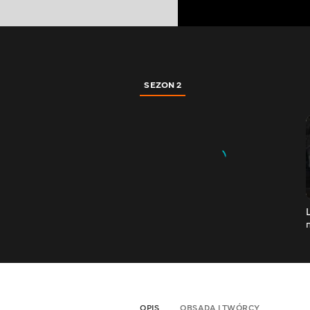
SEZON 2
OPIS
OBSADA I TWÓRCY