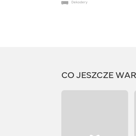
Dekodery
CO JESZCZE WA