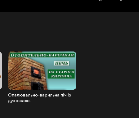
Опалювально-варильна піч із
Камінопіч 6 на 3 5 цегли.
духовкою.