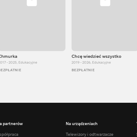
Chmurka
Chcę wiedzieć wszystko
017 - 2025
,
Edukacyjne
2019 - 2026
,
Edukacyjne
BEZPŁATNIE
BEZPŁATNIE
a partnerów
Na urządzeniach
półpraca
Telewizory i odtwarzacze