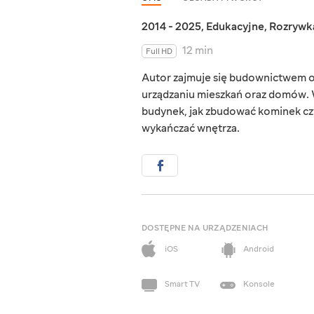
2014 - 2025
,
Edukacyjne
,
Rozrywk
12 min
Full HD
Autor zajmuje się budownictwem o
urządzaniu mieszkań oraz domów. W
budynek, jak zbudować kominek czy
wykańczać wnętrza.
DOSTĘPNE NA URZĄDZENIACH
iOS
Android
Smart TV
Konsole