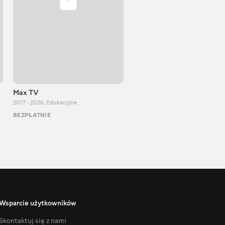
Max TV
VITALIJ NEWS
2017 - 2026
,
Edukacyjne
2012 - 2026
,
Edukacyjne
BEZPŁATNIE
BEZPŁATNIE
Wsparcie użytkowników
Skontaktuj się z nami