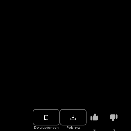
Do ulubionych
Pobierz
21
3