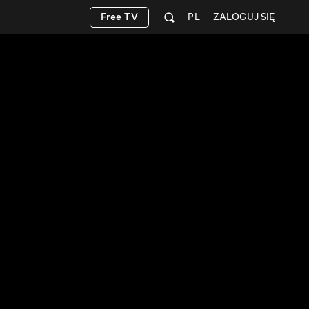
Free TV
PL
ZALOGUJ SIĘ