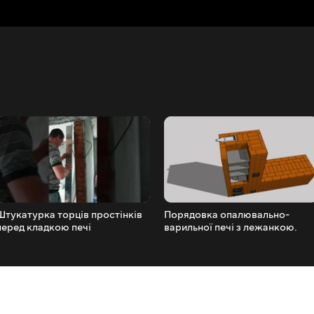
Штукатурка торців простінків
Порядовка опалювально-
перед кладкою печі
варильної печі з лежанкою.
ОВИК 15 л