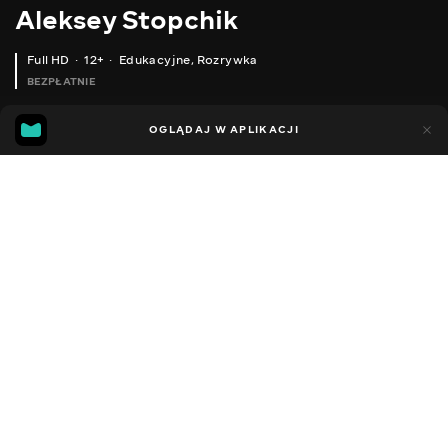
Aleksey Stopchik
Full HD
12+
Edukacyjne
,
Rozrywka
BEZPŁATNIE
21
3
OGLĄDAJ W APLIKACJI
Dodano do ulubionych
UDOSTĘPNIJ
Sezon 2
Facebook
Kopiuj link
ПІЧ ДЛЯ БУДИНКУ. ПОРЯДОВКА ПЕЧІ, ВАРІАНТ 1
ОПАЛЮВАЛЬНА ПІЧ ІЗ НИЖНІМ ПРОГРІВАННЯМ. ПОРЯДОВКА
2014 - 2025
,
Ukraina
Edukacyjne
,
Rozrywka
,
Blogerzy
DŹWIĘK