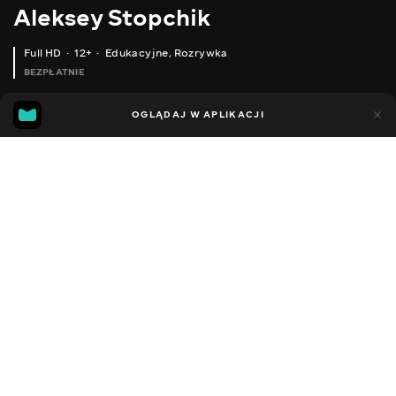
Aleksey Stopchik
Full HD
12+
Edukacyjne
,
Rozrywka
BEZPŁATNIE
21
3
OGLĄDAJ W APLIKACJI
Dodano do ulubionych
UDOSTĘPNIJ
Sezon 2
Facebook
Kopiuj link
ПЕРЕБУДОВА СТАРОГО БУДИНКУ. БУДУЄМО ВЕРАНДУ, ДЕМОНТУЄМО ДАХ БУДИНКУ.
ПЕРЕБУДОВА СТАРОГО БУДИНКУ. БОМБИМО ВЕРАНДУ.
2014 - 2025
,
Ukraina
Edukacyjne
,
Rozrywka
,
Blogerzy
DŹWIĘK