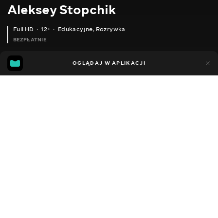
Aleksey Stopchik
Full HD
12+
Edukacyjne
,
Rozrywka
BEZPŁATNIE
21
3
OGLĄDAJ W APLIKACJI
Dodano do ulubionych
UDOSTĘPNIJ
Sezon 2
Facebook
Kopiuj link
БУДІВЕЛЬНІ РИШТУВАННЯ ДЛЯ КЛАДКИ ДИМОВОЇ ТРУБИ.
ДЕКОРАТИВНА ПЕРЕГОРОДКА З БЕТОНУ. ІМІТАЦІЯ КАМЕНЮ З БЕТОНУ
2014 - 2025
,
Ukraina
Edukacyjne
,
Rozrywka
,
Blogerzy
DŹWIĘK