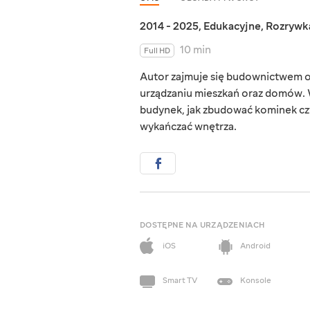
2014 - 2025
,
Edukacyjne
,
Rozrywk
10 min
Full HD
Autor zajmuje się budownictwem o
urządzaniu mieszkań oraz domów. W
budynek, jak zbudować kominek czy
wykańczać wnętrza.
DOSTĘPNE NA URZĄDZENIACH
iOS
Android
Smart TV
Konsole