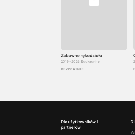
Zabawne rękodzieła
2019 - 2026
,
Edukacyjne
2
BEZPŁATNIE
Dla użytkowników i
Dl
partnerów
Ws