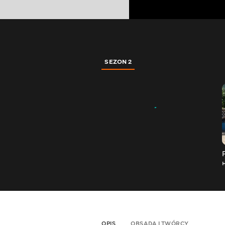
SEZON 2
OPIS
OBSADA I TWÓRCY