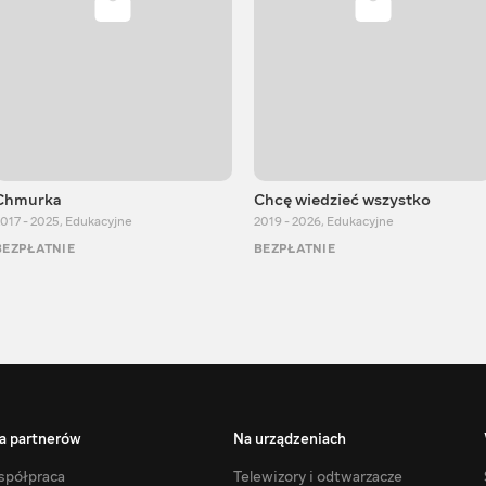
Chmurka
Chcę wiedzieć wszystko
017 - 2025
,
Edukacyjne
2019 - 2026
,
Edukacyjne
BEZPŁATNIE
BEZPŁATNIE
a partnerów
Na urządzeniach
półpraca
Telewizory i odtwarzacze