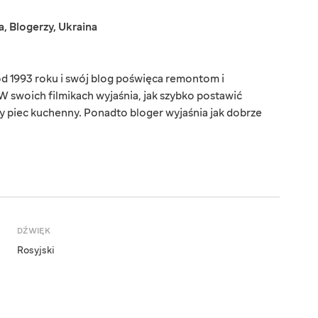
a
,
Blogerzy
,
Ukraina
d 1993 roku i swój blog poświęca remontom i
 swoich filmikach wyjaśnia, jak szybko postawić
 piec kuchenny. Ponadto bloger wyjaśnia jak dobrze
DŹWIĘK
Rosyjski