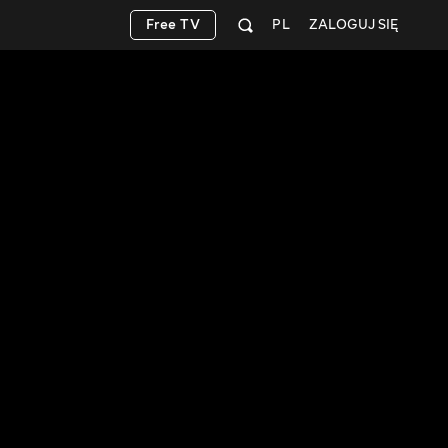
Free TV
PL
ZALOGUJ SIĘ