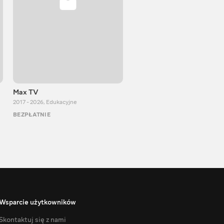
Max TV
VITALIJ NEWS
2017 - 2026
,
Edukacyjne
2012 - 2026
,
Edukacyjne
BEZPŁATNIE
BEZPŁATNIE
Wsparcie użytkowników
Skontaktuj się z nami