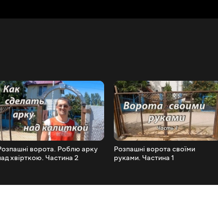
Розпашні ворота. Роблю арку
Розпашні ворота своїми
над хвірткою. Частина 2
руками. Частина 1