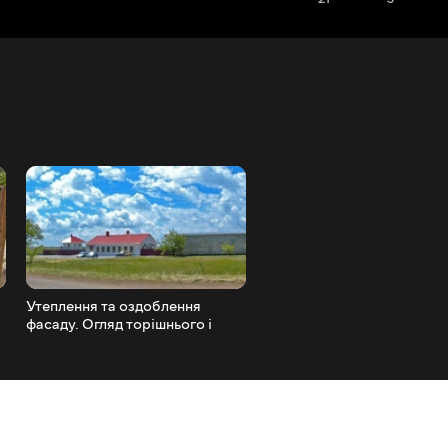
Утеплення та оздоблення
Декоративна перегородка
фасаду. Огляд торішнього і
гіпсокартону.
нового об'єкта.