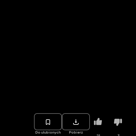
Do ulubionych
Pobierz
21
3