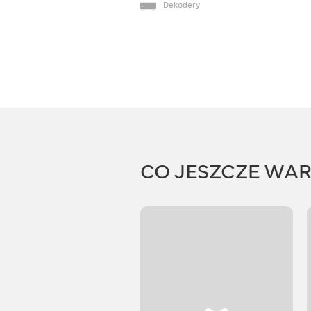
Dekodery
CO JESZCZE WA