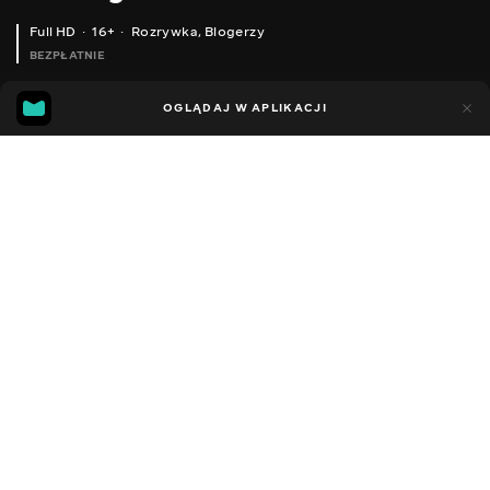
Full HD
16+
Rozrywka
,
Blogerzy
BEZPŁATNIE
33
8
OGLĄDAJ W APLIKACJI
Dodano do ulubionych
UDOSTĘPNIJ
Sezon 1
Facebook
Kopiuj link
ПОЇХАЛИ ЛОВИТИ ЩУКУ ТА НАЛОВИЛИ БАГАТО. ЗИМОВА РИБОЛОВЛЯ 2022 РОКУ.
РОЗМОВИ ПРО РИБОЛОВЛЮ. ПРО ВОБЛЕРИ І СПІНІНГИ.
2015 - 2025
,
Ukraina
Rozrywka
,
Blogerzy
DŹWIĘK
Rosyjski