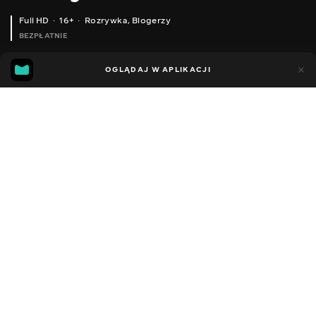
Full HD
16+
Rozrywka
,
Blogerzy
BEZPŁATNIE
33
8
OGLĄDAJ W APLIKACJI
Dodano do ulubionych
UDOSTĘPNIJ
Sezon 1
Facebook
Kopiuj link
ЗАБОРОНЕНА РИБОЛОВЛЯ З БЕРЕГА НА ВОБЛЕРИ! ЩУКА ЧЕРЕЗ ЗАКИД) КВІТЕНЬ!
ITO SHINER MEGABASS ЧИ ITO SHINER BEARKING?
2015 - 2025
,
Ukraina
Rozrywka
,
Blogerzy
DŹWIĘK
Rosyjski