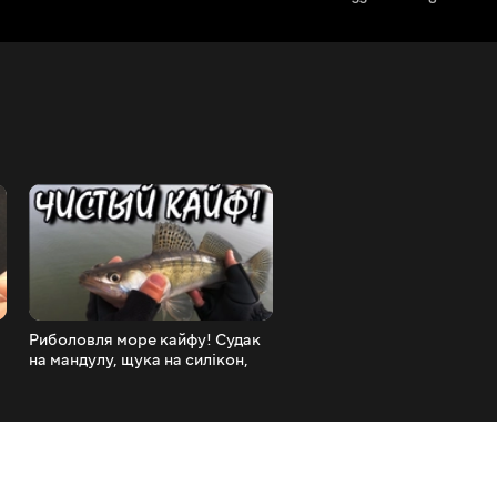
Риболовля море кайфу! Судак
Воблер Megabass Oneten 
на мандулу, щука на силікон,
його огляд!
окунь на воблери))