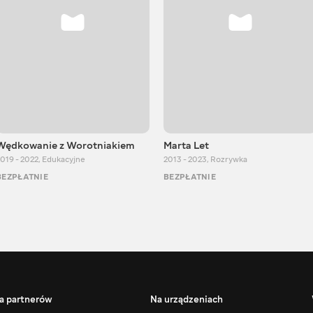
Wędkowanie z Worotniakiem
Marta Let
019 - 2022
,
Edukacyjne
2013 - 2023
,
Rozrywka
BEZPŁATNIE
BEZPŁATNIE
a partnerów
Na urządzeniach