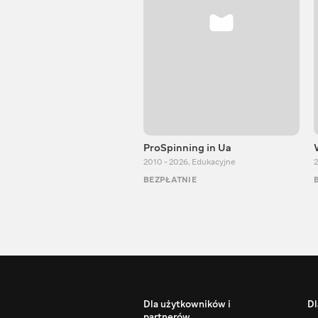
ProSpinning in Ua
2010 - 2026
,
Edukacyjne
2
BEZPŁATNIE
Dla użytkowników i
Dl
partnerów