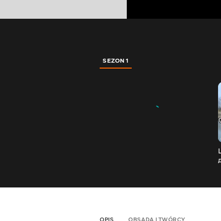
SEZON 1
OPIS
OBSADA I TWÓRCY