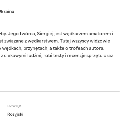
kraina
ryby. Jego twórca, Siergiej jest wędkarzem amatorem i
jest związane z wędkarstwem. Tutaj wszyscy widzowie
 wędkach, przynętach, a także o trofeach autora.
 ciekawymi ludźmi, robi testy i recenzje sprzętu oraz
DŹWIĘK
Rosyjski