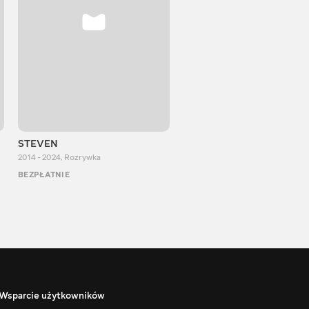
STEVEN
Aurum Reaction
2014 - 2024
,
Rozrywka
2018 - 2022
,
Rozrywka
BEZPŁATNIE
BEZPŁATNIE
Wsparcie użytkowników