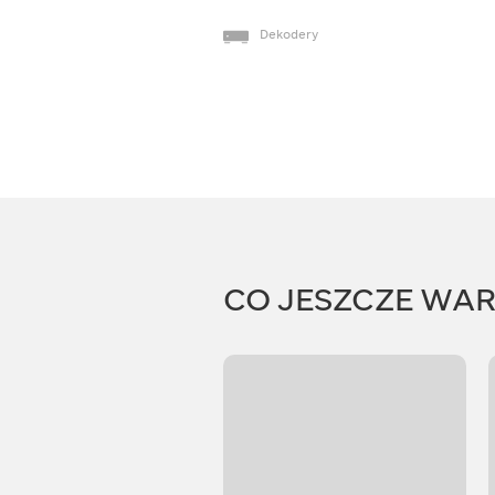
Dekodery
CO JESZCZE WA