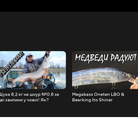
Щука 8,2 кг на шнур №0.8 за
Megabass Oneten LBO &
дві хвилини у човні! Як?
Bearking Ito Shiner
Безвузлівка!!!