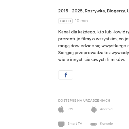
2015 - 2025
,
Rozrywka
,
Blogerzy
,
U
10 min
Full HD
Kanał dla każdego, kto lubi łowić 
prezentuje filmy o wszystkim, co 
mogą dowiedzieć się wszystkiego o
Siergiej przeprowadza też wywiady z
wiele innych ciekawych filmików.
DOSTĘPNE NA URZĄDZENIACH
iOS
Android
Smart TV
Konsole