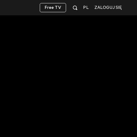
Free TV
PL
ZALOGUJ SIĘ