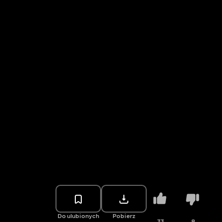
Do ulubionych
Pobierz
33
8