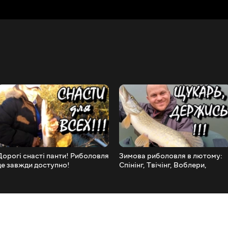
Дорогі снасті панти! Риболовля
Зимова риболовля в лютому:
це завжди доступно!
Спінінг, Твічінг, Воблери,
Щука)))