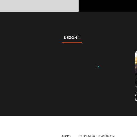
SEZON 1
OPIS
OBSADA I TWÓRCY