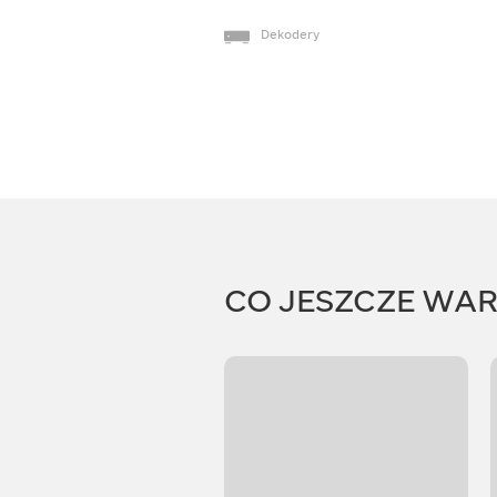
Dekodery
CO JESZCZE WA