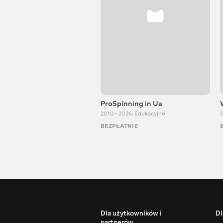
ProSpinning in Ua
2010 - 2026
,
Edukacyjne
2
BEZPŁATNIE
Dla użytkowników i
Dl
partnerów