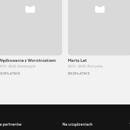
Wędkowanie z Worotniakiem
Marta Let
019 - 2022
,
Edukacyjne
2013 - 2023
,
Rozrywka
BEZPŁATNIE
BEZPŁATNIE
a partnerów
Na urządzeniach