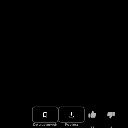
Do ulubionych
Pobierz
33
8