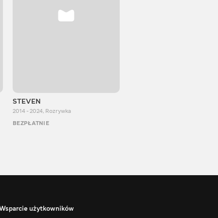
STEVEN
Aurum Reaction
2014 - 2024
,
Rozrywka
2018 - 2022
,
Rozrywka
BEZPŁATNIE
BEZPŁATNIE
Wsparcie użytkowników