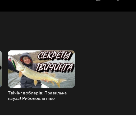
Твічінг воблерів: Правильна
Зимова риболовля та вудк
пауза! Риболовля піде
мультом
веселіше, щука клюне
крупніше!))