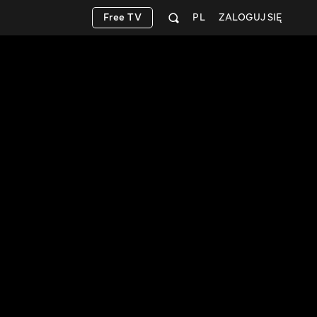
Free TV
PL
ZALOGUJ SIĘ