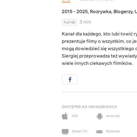
2015 - 2025
,
Rozrywka
,
Blogerzy
,
U
3 min
Full HD
Kanał dla każdego, kto lubi łowić 
prezentuje filmy o wszystkim, co 
mogą dowiedzieć się wszystkiego o
Siergiej przeprowadza też wywiady z
wiele innych ciekawych filmików.
DOSTĘPNE NA URZĄDZENIACH
iOS
Android
Smart TV
Konsole