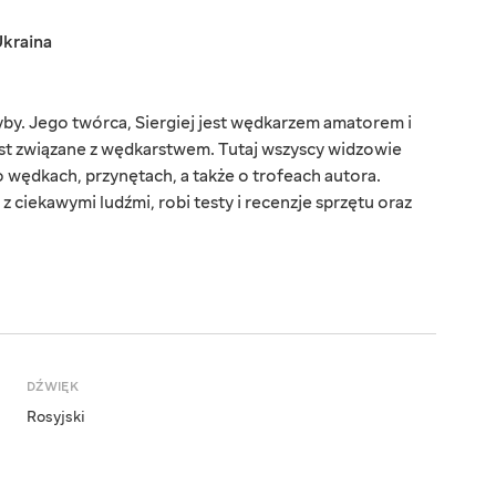
kraina
ryby. Jego twórca, Siergiej jest wędkarzem amatorem i
jest związane z wędkarstwem. Tutaj wszyscy widzowie
 wędkach, przynętach, a także o trofeach autora.
 ciekawymi ludźmi, robi testy i recenzje sprzętu oraz
DŹWIĘK
Rosyjski