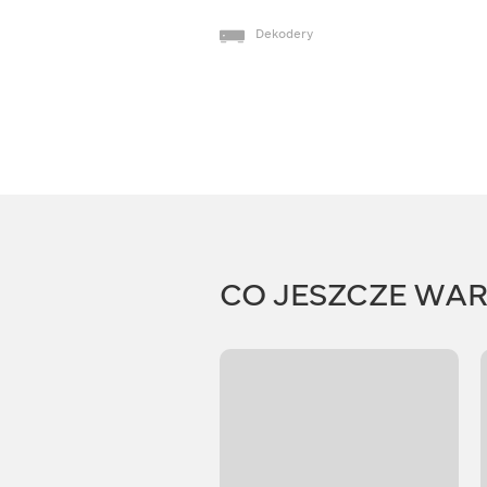
Dekodery
CO JESZCZE WA