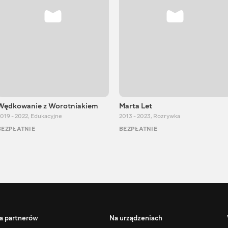
Wędkowanie z Worotniakiem
Marta Let
019 - 2022
,
Edukacyjne
2013 - 2023
,
Rozrywka
BEZPŁATNIE
BEZPŁATNIE
a partnerów
Na urządzeniach