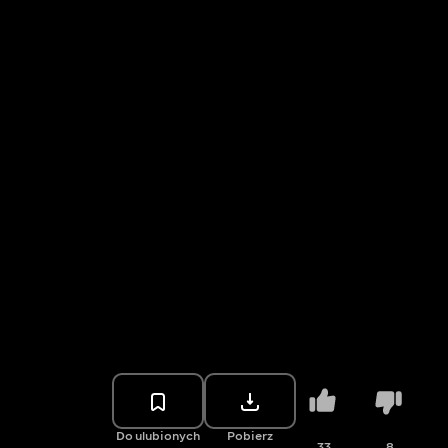
Do ulubionych
Pobierz
33
8