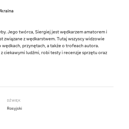
kraina
ryby. Jego twórca, Siergiej jest wędkarzem amatorem i
jest związane z wędkarstwem. Tutaj wszyscy widzowie
 wędkach, przynętach, a także o trofeach autora.
 ciekawymi ludźmi, robi testy i recenzje sprzętu oraz
DŹWIĘK
Rosyjski