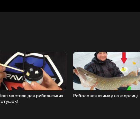
Нові мастила для рибальських
Риболовля взимку на жерлиці
котушок!