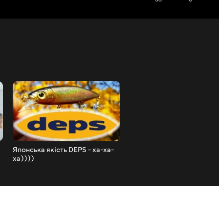
Японська якість DEPS - ха-ха-
Провальні заводні кільця
ха))))
Jackall!