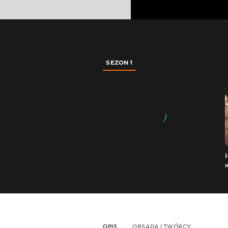
SEZON 1
OPIS
OBSADA I TWÓRCY