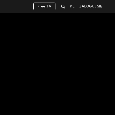
Free TV
PL
ZALOGUJ SIĘ