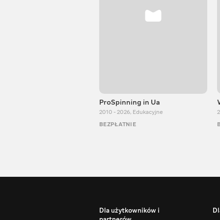
ProSpinning in Ua
2010 - 2026
,
Edukacyjne
2
BEZPŁATNIE
Dla użytkowników i
Dl
partnerów