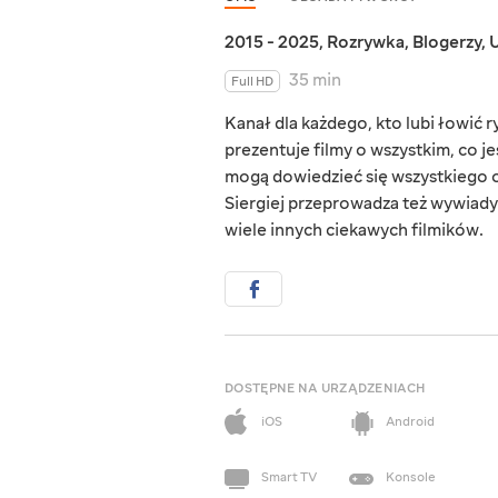
2015 - 2025
,
Rozrywka
,
Blogerzy
,
U
35 min
Full HD
Kanał dla każdego, kto lubi łowić 
prezentuje filmy o wszystkim, co 
mogą dowiedzieć się wszystkiego o
Siergiej przeprowadza też wywiady z
wiele innych ciekawych filmików.
DOSTĘPNE NA URZĄDZENIACH
iOS
Android
Smart TV
Konsole