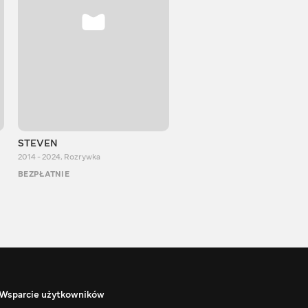
STEVEN
Aurum Reaction
2014 - 2024
,
Rozrywka
2018 - 2022
,
Rozrywka
BEZPŁATNIE
BEZPŁATNIE
Wsparcie użytkowników