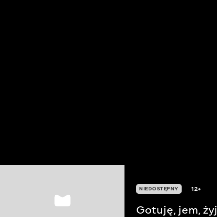
12+
NIEDOSTĘPNY
Gotuję, jem, ży