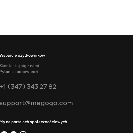
Wsparcie użytkowników
Skontaktuj się z nami
Pytania i odpowiedzi
+1 (347) 343 27 82
support@megogo.com
My na portalach społecznościowych