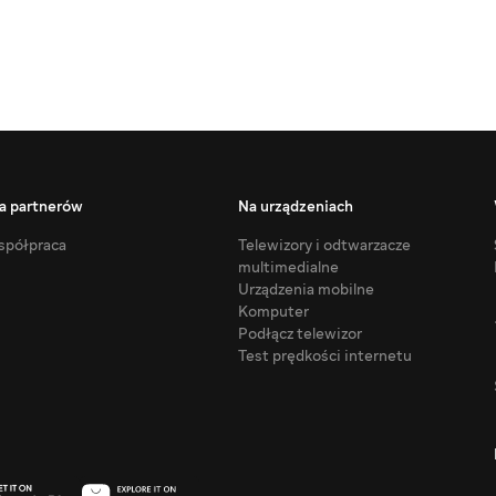
a partnerów
Na urządzeniach
półpraca
Telewizory i odtwarzacze
multimedialne
Urządzenia mobilne
Komputer
Podłącz telewizor
Test prędkości internetu