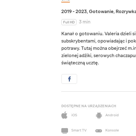
2019 - 2023
,
Gotowanie
,
Rozrywk
3 min
Full HD
Kanał o gotowaniu. Valeria dzieli 
subskrybentami, opowiadając i pok
potrawy. Tutaj można obejrzeć m.in
zielonej adżiki, serowych chaczapu
świąteczną ucztę.
DOSTĘPNE NA URZĄDZENIACH
iOS
Android
Smart TV
Konsole