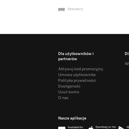
Dekodery
Dla użytkowników i
Dl
partnerów
Ws
Aktywuj kod promocyjny
Umowa użytkownika
Polityka prywatności
Dostępność
Usuń konto
O nas
Nasze aplikacje