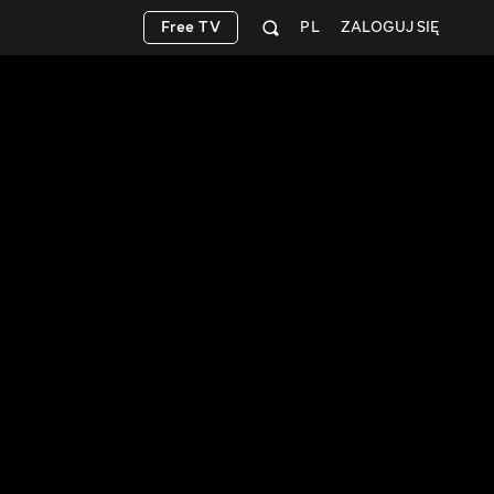
Free TV
PL
ZALOGUJ SIĘ