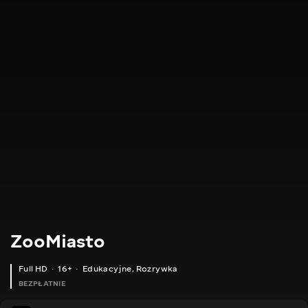
ZooMiasto
Full HD
16+
Edukacyjne
,
Rozrywka
BEZPŁATNIE