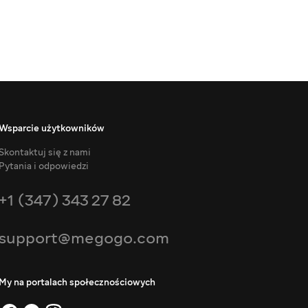
Wsparcie użytkowników
Skontaktuj się z nami
Pytania i odpowiedzi
+1 (347) 343 27 82
support@megogo.com
My na portalach społecznościowych