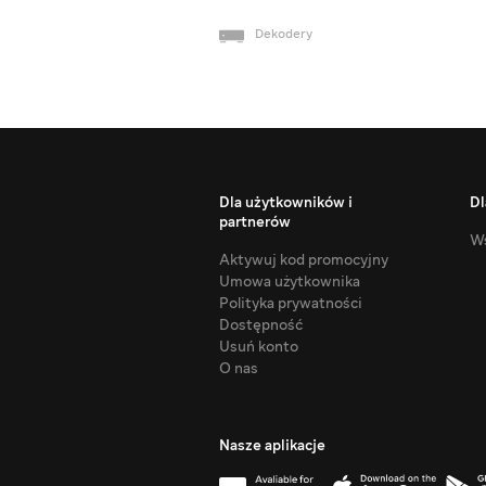
Dekodery
Dla użytkowników i
Dl
partnerów
Ws
Aktywuj kod promocyjny
Umowa użytkownika
Polityka prywatności
Dostępność
Usuń konto
O nas
Nasze aplikacje