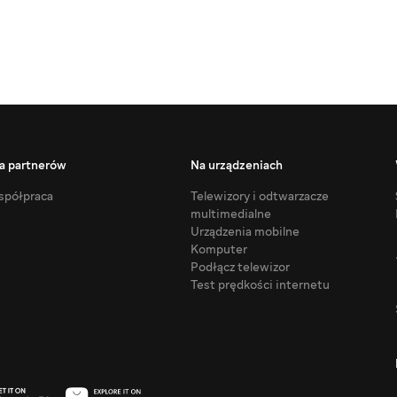
a partnerów
Na urządzeniach
półpraca
Telewizory i odtwarzacze
multimedialne
Urządzenia mobilne
Komputer
Podłącz telewizor
Test prędkości internetu