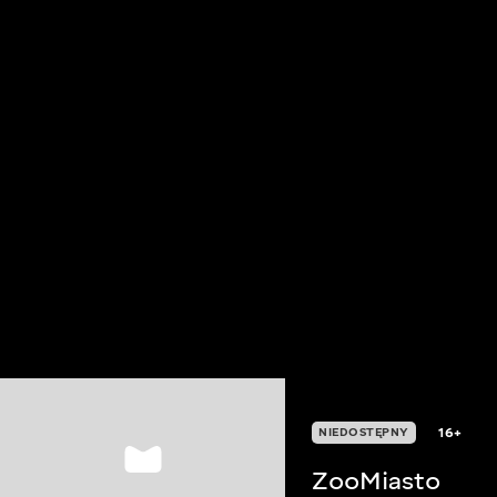
16+
NIEDOSTĘPNY
ZooMiasto