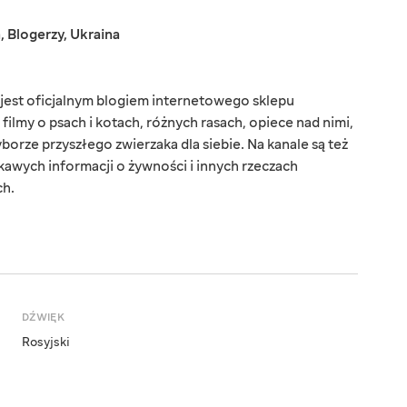
a
,
Blogerzy
,
Ukraina
jest oficjalnym blogiem internetowego sklepu
ilmy o psach i kotach, różnych rasach, opiece nad nimi,
borze przyszłego zwierzaka dla siebie. Na kanale są też
ekawych informacji o żywności i innych rzeczach
ch.
DŹWIĘK
Rosyjski