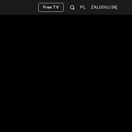
Free TV
PL
ZALOGUJ SIĘ