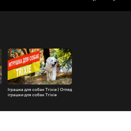
Іграшка для собак Trixie | Огляд
Зебра - Все про породу р
іграшки для собак Trixie
коні | Вид Зебра