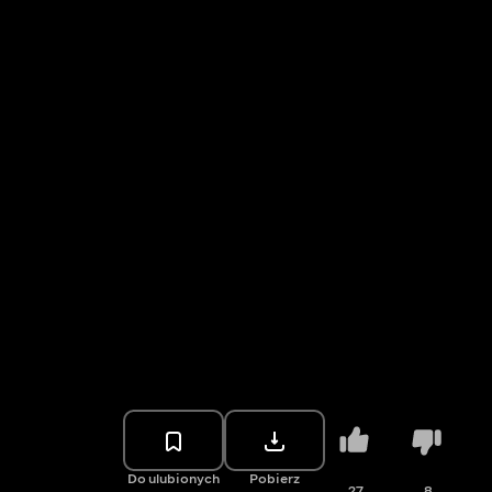
Do ulubionych
Pobierz
27
8