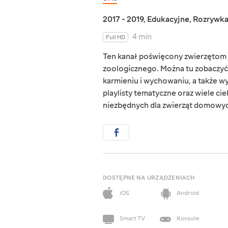
2017 - 2019
,
Edukacyjne
,
Rozrywk
4 min
Full HD
Ten kanał poświęcony zwierzętom 
zoologicznego. Można tu zobaczyć f
karmieniu i wychowaniu, a także wy
playlisty tematyczne oraz wiele ci
niezbędnych dla zwierząt domowy
DOSTĘPNE NA URZĄDZENIACH
iOS
Android
Smart TV
Konsole