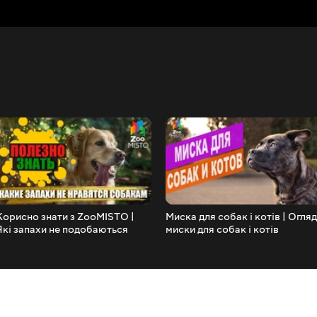
Корисно знати з ZooMISTO |
Миска для собак і котів | Огляд
Які запахи не подобаються
миски для собак і котів
собакам