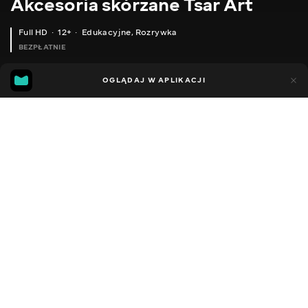
Akcesoria skórzane Tsar Art
Full HD
12+
Edukacyjne
,
Rozrywka
BEZPŁATNIE
9
5
OGLĄDAJ W APLIKACJI
Dodano do ulubionych
UDOSTĘPNIJ
Sezon 1
Facebook
Kopiuj link
5 УРОК. КЛАТЧ НА КРУГОВІЙ БЛИСКАВЦІ (ZIP WALLET) ЗІ ШКІРИ СВОЇМИ РУКАМИ. РОБОТА ЗІ ШКІРОЮ 1-Й КУРС.
ЯК ЗМОДЕЛЮВАТИ СУМКУ
2014 - 2025
,
Ukraina
Edukacyjne
,
Rozrywka
,
Blogerzy
DŹWIĘK
Rosyjski