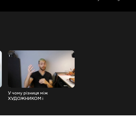
У чому різниця між
Крутий шкіряний гаманец
ХУДОЖНИКОМ і
своїми руками за кілька г
РЕМЕСЛЕННИКОМ