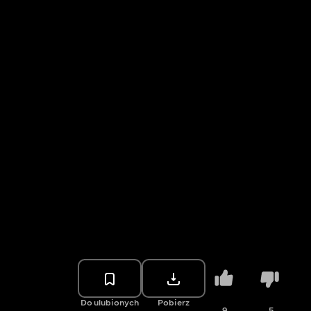
Do ulubionych
Pobierz
9
5