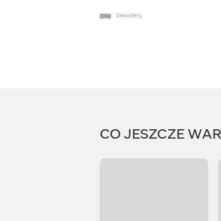
Dekodery
CO JESZCZE WA