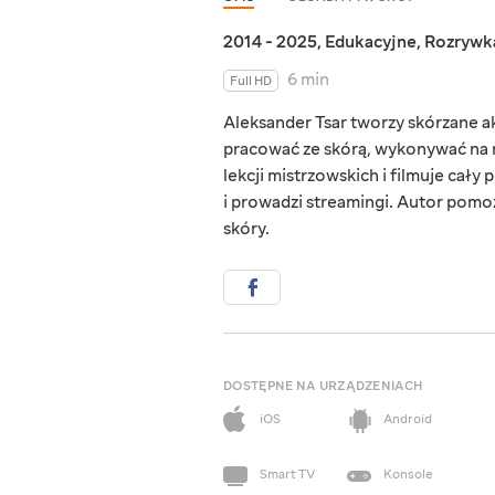
2014 - 2025
,
Edukacyjne
,
Rozrywk
6 min
Full HD
Aleksander Tsar tworzy skórzane ak
pracować ze skórą, wykonywać na ni
lekcji mistrzowskich i filmuje cał
i prowadzi streamingi. Autor pomo
skóry.
DOSTĘPNE NA URZĄDZENIACH
iOS
Android
Smart TV
Konsole