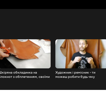
Шкіряна обкладинка на
Художник і ремісник - ти
блокнот з обплетенням, своїми
можеш робити будь-яку
руками. Частина 1.
х...рню, головне...