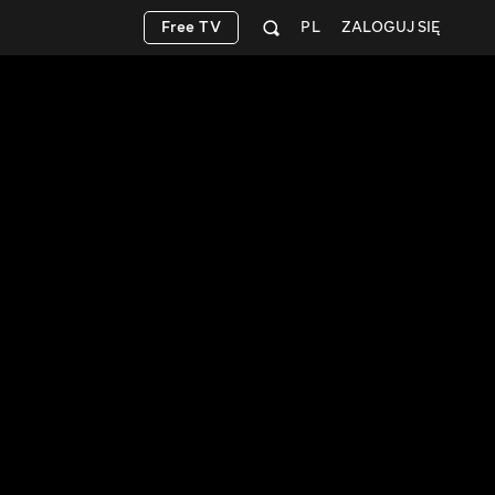
Free TV
PL
ZALOGUJ SIĘ