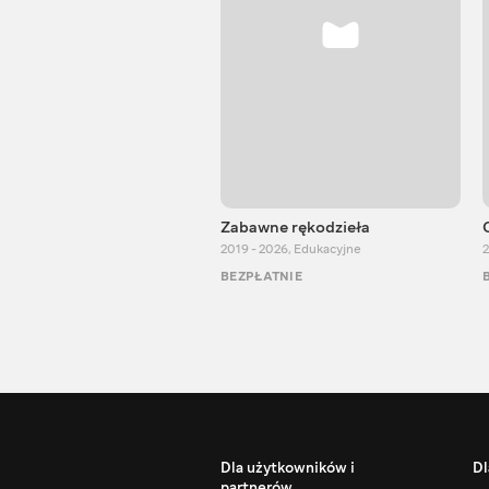
Zabawne rękodzieła
2019 - 2026
,
Edukacyjne
2
BEZPŁATNIE
Dla użytkowników i
Dl
partnerów