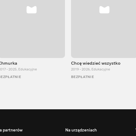
Chmurka
Chcę wiedzieć wszystko
017 - 2025
,
Edukacyjne
2019 - 2026
,
Edukacyjne
BEZPŁATNIE
BEZPŁATNIE
a partnerów
Na urządzeniach