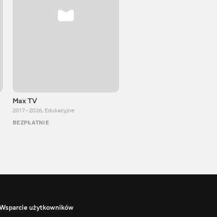
Max TV
VITALIJ NEWS
2017 - 2026
,
Edukacyjne
2012 - 2026
,
Edukacyjne
BEZPŁATNIE
BEZPŁATNIE
Wsparcie użytkowników