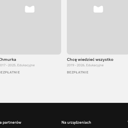
Chmurka
Chcę wiedzieć wszystko
017 - 2025
,
Edukacyjne
2019 - 2026
,
Edukacyjne
BEZPŁATNIE
BEZPŁATNIE
a partnerów
Na urządzeniach