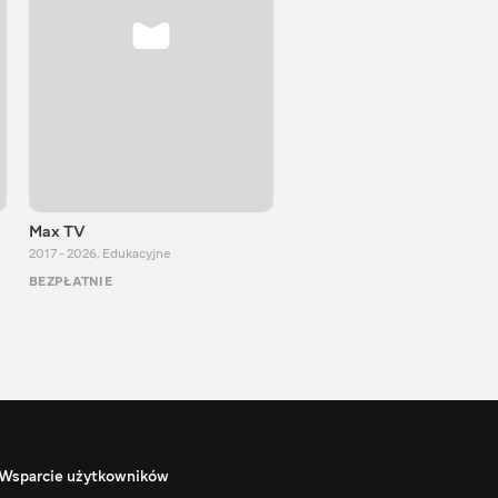
Max TV
VITALIJ NEWS
2017 - 2026
,
Edukacyjne
2012 - 2026
,
Edukacyjne
BEZPŁATNIE
BEZPŁATNIE
Wsparcie użytkowników