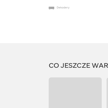
Dekodery
CO JESZCZE WA