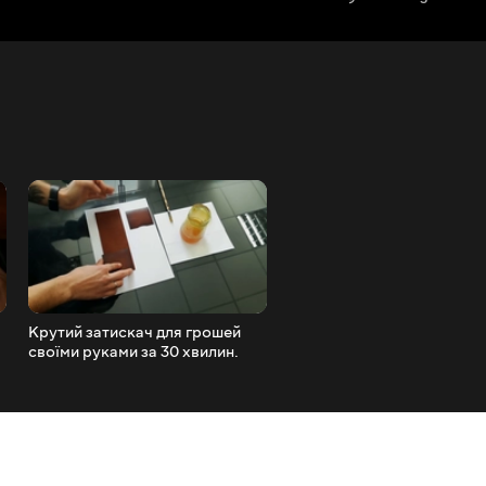
Крутий затискач для грошей
Шкіряне портмоне. 1 прос
своїми руками за 30 хвилин.
модель 4 способи зробити 
Майстер-клас TsarArt
своїми руками. Повний
майстер-клас. TsarArt