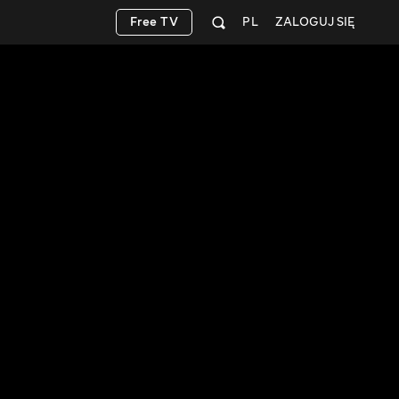
Free TV
PL
ZALOGUJ SIĘ