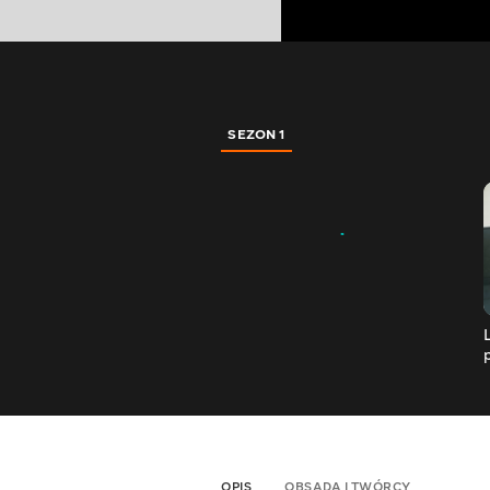
SEZON 1
OPIS
OBSADA I TWÓRCY