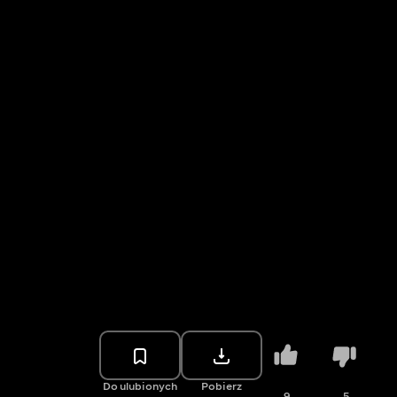
Do ulubionych
Pobierz
9
5