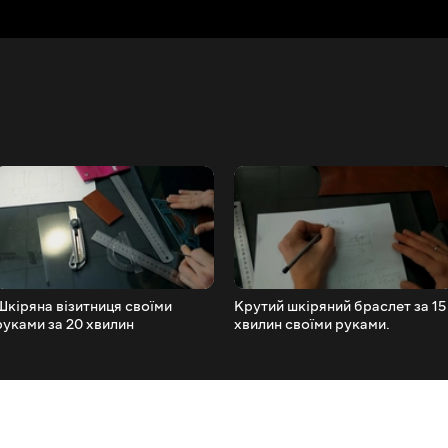
Шкіряна візитниця своїми
Крутий шкіряний браслет за 15
руками за 20 хвилин
хвилин своїми руками.
Майстер-клас TsarArt