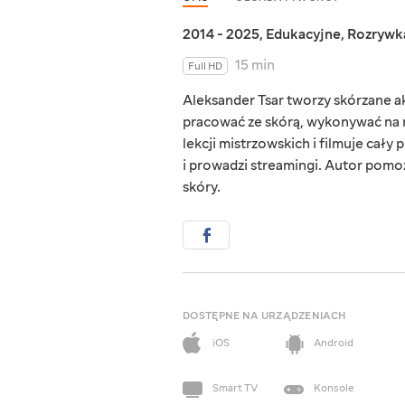
2014 - 2025
,
Edukacyjne
,
Rozrywk
15 min
Full HD
Aleksander Tsar tworzy skórzane ak
pracować ze skórą, wykonywać na ni
lekcji mistrzowskich i filmuje cał
i prowadzi streamingi. Autor pomo
skóry.
DOSTĘPNE NA URZĄDZENIACH
iOS
Android
Smart TV
Konsole