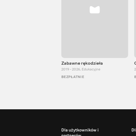
Zabawne rękodzieła
2019 - 2026
,
Edukacyjne
2
BEZPŁATNIE
Dla użytkowników i
Dl
partnerów