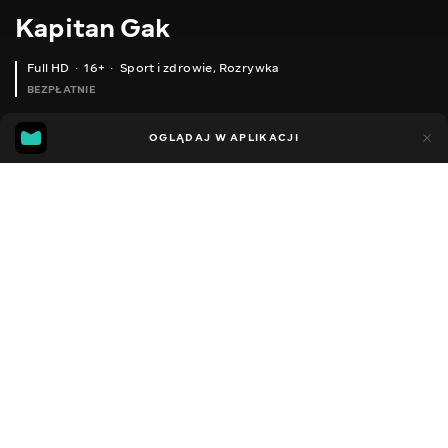
Kapitan Gak
Full HD
16+
Sport i zdrowie
,
Rozrywka
BEZPŁATNIE
37
12
OGLĄDAJ W APLIKACJI
Dodano do ulubionych
UDOSTĘPNIJ
Sezon 1
Facebook
Kopiuj link
РИБОЛОВЛЯ НА ОЗЕРІ ЕВАКУАЦІЯ ЛЕБЕДЯ
СОЛОНЦІ ЛІД Є
2013 - 2025
,
Ukraina
Sport i zdrowie
,
Rozrywka
,
Blogerzy